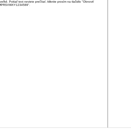
é. Pokiaľ text neviete prečítať, kliknite prosím na tlačidlo "Obnoviť
DJKMPRSVWXY1234589".
RCIA