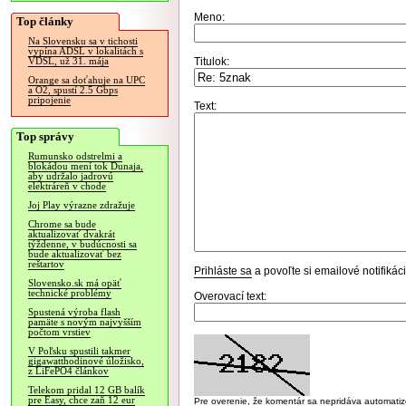
Meno:
Top články
Na Slovensku sa v tichosti
vypína ADSL v lokalitách s
Titulok:
VDSL, už 31. mája
Orange sa doťahuje na UPC
a O2, spustí 2.5 Gbps
pripojenie
Text:
Top správy
Rumunsko odstrelmi a
blokádou mení tok Dunaja,
aby udržalo jadrovú
elektráreň v chode
Joj Play výrazne zdražuje
Chrome sa bude
aktualizovať dvakrát
týždenne, v budúcnosti sa
bude aktualizovať bez
reštartov
Prihláste sa
a povoľte si emailové notifiká
Slovensko.sk má opäť
technické problémy
Overovací text:
Spustená výroba flash
pamäte s novým najvyšším
počtom vrstiev
V Poľsku spustili takmer
gigawatthodinové úložisko,
z LiFePO4 článkov
Telekom pridal 12 GB balík
pre Easy, chce zaň 12 eur
Pre overenie, že komentár sa nepridáva automatizov