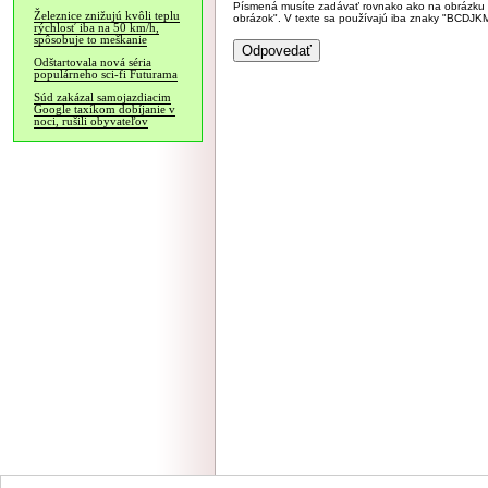
Písmená musíte zadávať rovnako ako na obrázku veľk
Železnice znižujú kvôli teplu
obrázok". V texte sa používajú iba znaky "BC
rýchlosť iba na 50 km/h,
spôsobuje to meškanie
Odštartovala nová séria
populárneho sci-fi Futurama
Súd zakázal samojazdiacim
Google taxíkom dobíjanie v
noci, rušili obyvateľov
NÁVŠTEVNOSŤ
|
INZE