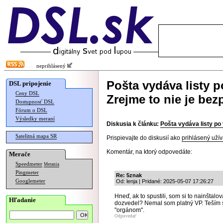
neprihlásený
Pošta vydáva listy p
DSL pripojenie
Ceny DSL
Zrejme to nie je be
Dostupnosť DSL
Fórum o DSL
Výsledky meraní
Diskusia k článku:
Pošta vydáva listy po 
Satelitná mapa SR
Prispievajte do diskusií ako
prihlásený užív
Komentár, na ktorý odpovedáte:
Merače
Speedmeter
Merania
Pingmeter
Re: 5znak
Googlemeter
Od: lenja | Pridané: 2025-05-07 17:26:27
Hneď, ak to spustili, som si to nainštalo
Hľadanie
dozvedel? Nemal som platný VP. Teším sa
"orgánom".
Odpovedať