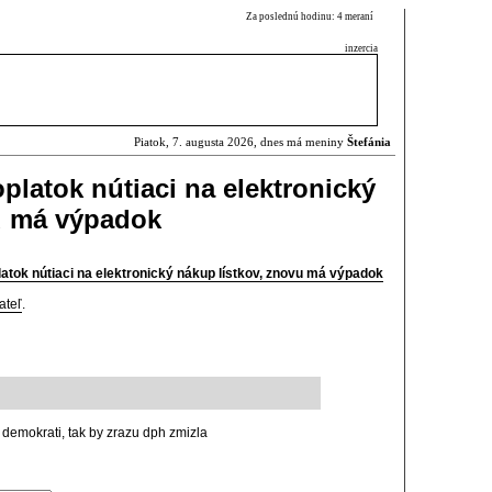
Za poslednú hodinu: 4 meraní
inzercia
Piatok, 7. augusta 2026, dnes má meniny
Štefánia
oplatok nútiaci na elektronický
u má výpadok
latok nútiaci na elektronický nákup lístkov, znovu má výpadok
ateľ
.
 demokrati, tak by zrazu dph zmizla