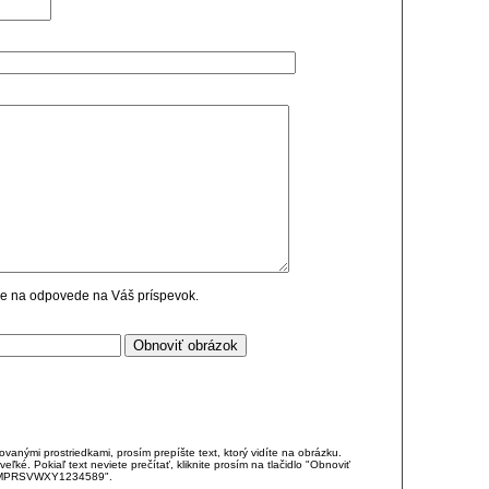
cie na odpovede na Váš príspevok.
anými prostriedkami, prosím prepíšte text, ktorý vidíte na obrázku.
é. Pokiaľ text neviete prečítať, kliknite prosím na tlačidlo "Obnoviť
DJKMPRSVWXY1234589".