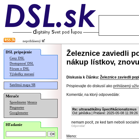
neprihlásený
Železnice zaviedli p
DSL pripojenie
Ceny DSL
nákup lístkov, znov
Dostupnosť DSL
Fórum o DSL
Výsledky meraní
Diskusia k článku:
Železnice zaviedli pop
Satelitná mapa SR
Prispievajte do diskusií ako
prihlásený užív
Komentár, na ktorý odpovedáte:
Merače
Speedmeter
Merania
Pingmeter
Re: ultraradikálny špecifikácionalizmus
Googlemeter
Od: jahôdka | Pridané: 2025-05-08 11:39:26
nemam pocit, ze ked tam neboli socialni
Hľadanie
Odpovedať
Meno: