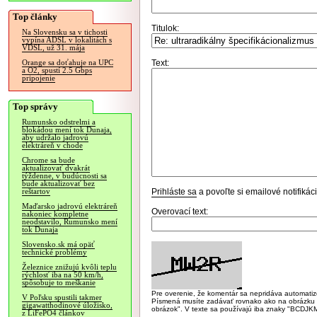
Top články
Titulok:
Na Slovensku sa v tichosti
vypína ADSL v lokalitách s
VDSL, už 31. mája
Text:
Orange sa doťahuje na UPC
a O2, spustí 2.5 Gbps
pripojenie
Top správy
Rumunsko odstrelmi a
blokádou mení tok Dunaja,
aby udržalo jadrovú
elektráreň v chode
Chrome sa bude
aktualizovať dvakrát
týždenne, v budúcnosti sa
bude aktualizovať bez
Prihláste sa
a povoľte si emailové notifiká
reštartov
Maďarsko jadrovú elektráreň
Overovací text:
nakoniec kompletne
neodstavilo, Rumunsko mení
tok Dunaja
Slovensko.sk má opäť
technické problémy
Železnice znižujú kvôli teplu
rýchlosť iba na 50 km/h,
spôsobuje to meškanie
Pre overenie, že komentár sa nepridáva automatizov
V Poľsku spustili takmer
Písmená musíte zadávať rovnako ako na obrázku veľk
gigawatthodinové úložisko,
obrázok". V texte sa používajú iba znaky "BC
z LiFePO4 článkov