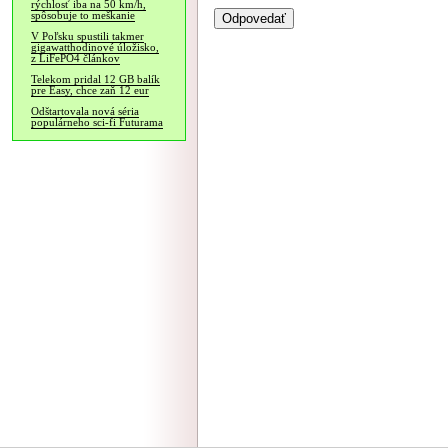
rýchlosť iba na 50 km/h,
spôsobuje to meškanie
V Poľsku spustili takmer
gigawatthodinové úložisko,
z LiFePO4 článkov
Telekom pridal 12 GB balík
pre Easy, chce zaň 12 eur
Odštartovala nová séria
populárneho sci-fi Futurama