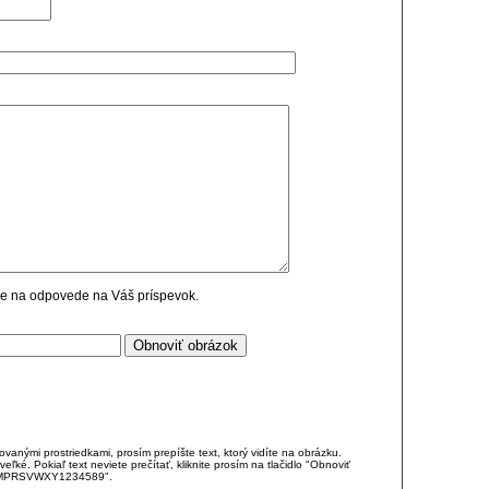
cie na odpovede na Váš príspevok.
anými prostriedkami, prosím prepíšte text, ktorý vidíte na obrázku.
é. Pokiaľ text neviete prečítať, kliknite prosím na tlačidlo "Obnoviť
DJKMPRSVWXY1234589".