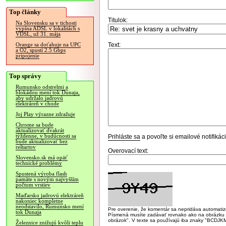
Top články
Titulok:
Na Slovensku sa v tichosti
vypína ADSL v lokalitách s
VDSL, už 31. mája
Text:
Orange sa doťahuje na UPC
a O2, spustí 2.5 Gbps
pripojenie
Top správy
Rumunsko odstrelmi a
blokádou mení tok Dunaja,
aby udržalo jadrovú
elektráreň v chode
Joj Play výrazne zdražuje
Chrome sa bude
aktualizovať dvakrát
týždenne, v budúcnosti sa
Prihláste sa
a povoľte si emailové notifiká
bude aktualizovať bez
reštartov
Overovací text:
Slovensko.sk má opäť
technické problémy
Spustená výroba flash
pamäte s novým najvyšším
počtom vrstiev
Maďarsko jadrovú elektráreň
nakoniec kompletne
neodstavilo, Rumunsko mení
Pre overenie, že komentár sa nepridáva automatizov
tok Dunaja
Písmená musíte zadávať rovnako ako na obrázku veľk
obrázok". V texte sa používajú iba znaky "BC
Železnice znižujú kvôli teplu