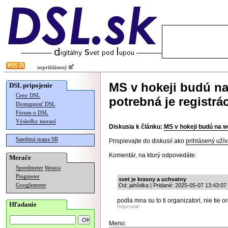
neprihlásený
MS v hokeji budú na
DSL pripojenie
Ceny DSL
potrebná je registrá
Dostupnosť DSL
Fórum o DSL
Výsledky meraní
Diskusia k článku:
MS v hokeji budú na we
Satelitná mapa SR
Prispievajte do diskusií ako
prihlásený užív
Komentár, na ktorý odpovedáte:
Merače
Speedmeter
Merania
Pingmeter
svet je krasny a uchvatny
Googlemeter
Od: jahôdka | Pridané: 2025-05-07 13:43:07
podla mna su to ti organizatori, nie tie o
Hľadanie
Odpovedať
Meno: