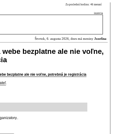
Za poslednú hodinu: 46 meraní
inzercia
Štvrtok, 6. augusta 2026, dnes má meniny
Jozefína
 webe bezplatne ale nie voľne,
cia
be bezplatne ale nie voľne, potrebná je registrácia
ateľ
.
rganizatory..