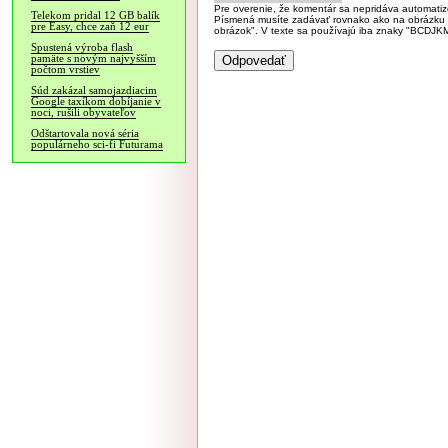
Pre overenie, že komentár sa nepridáva automatizov
Telekom pridal 12 GB balík
Písmená musíte zadávať rovnako ako na obrázku veľk
pre Easy, chce zaň 12 eur
obrázok". V texte sa používajú iba znaky "BC
Spustená výroba flash
pamäte s novým najvyšším
počtom vrstiev
Súd zakázal samojazdiacim
Google taxíkom dobíjanie v
noci, rušili obyvateľov
Odštartovala nová séria
populárneho sci-fi Futurama