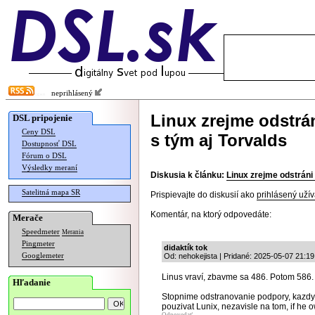
neprihlásený
Linux zrejme odstrá
DSL pripojenie
Ceny DSL
s tým aj Torvalds
Dostupnosť DSL
Fórum o DSL
Výsledky meraní
Diskusia k článku:
Linux zrejme odstráni 
Satelitná mapa SR
Prispievajte do diskusií ako
prihlásený užív
Komentár, na ktorý odpovedáte:
Merače
Speedmeter
Merania
Pingmeter
didaktík tok
Googlemeter
Od: nehokejista | Pridané: 2025-05-07 21:19
Linus vraví, zbavme sa 486. Potom 586. 
Hľadanie
Stopnime odstranovanie podpory, kazdy 
pouzivat Lunix, nezavisle na tom, if he 