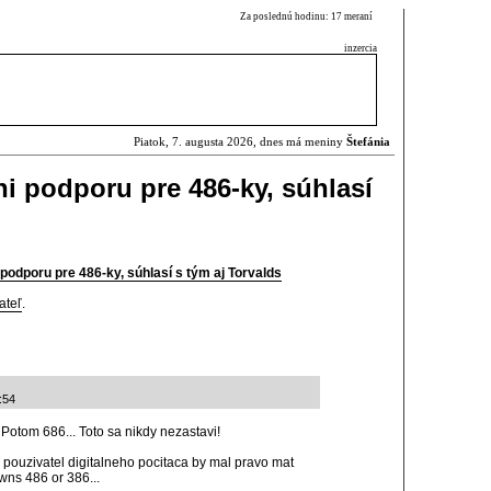
Za poslednú hodinu: 17 meraní
inzercia
Piatok, 7. augusta 2026, dnes má meniny
Štefánia
ni podporu pre 486-ky, súhlasí
podporu pre 486-ky, súhlasí s tým aj Torvalds
ateľ
.
:54
Potom 686... Toto sa nikdy nezastavi!
pouzivatel digitalneho pocitaca by mal pravo mat
owns 486 or 386...