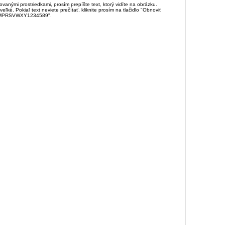
anými prostriedkami, prosím prepíšte text, ktorý vidíte na obrázku.
é. Pokiaľ text neviete prečítať, kliknite prosím na tlačidlo "Obnoviť
DJKMPRSVWXY1234589".