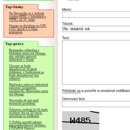
Odpovedať
Top články
Meno:
Na Slovensku sa v tichosti
vypína ADSL v lokalitách s
VDSL, už 31. mája
Titulok:
Orange sa doťahuje na UPC
a O2, spustí 2.5 Gbps
pripojenie
Text:
Top správy
Rumunsko odstrelmi a
blokádou mení tok Dunaja,
aby udržalo jadrovú
elektráreň v chode
Chrome sa bude
aktualizovať dvakrát
týždenne, v budúcnosti sa
bude aktualizovať bez
reštartov
Maďarsko jadrovú elektráreň
nakoniec kompletne
Prihláste sa
a povoľte si emailové notifiká
neodstavilo, Rumunsko mení
tok Dunaja
Overovací text:
Slovensko.sk má opäť
technické problémy
Železnice znižujú kvôli teplu
rýchlosť iba na 50 km/h,
spôsobuje to meškanie
V Poľsku spustili takmer
gigawatthodinové úložisko,
z LiFePO4 článkov