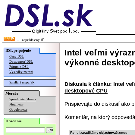
neprihlásený
Intel veľmi výraz
DSL pripojenie
Ceny DSL
výkonné deskto
Dostupnosť DSL
Fórum o DSL
Výsledky meraní
Satelitná mapa SR
Diskusia k článku:
Intel ve
desktopové CPU
Merače
Speedmeter
Merania
Prispievajte do diskusií ako
p
Pingmeter
Googlemeter
Komentár, na ktorý odpovedá
Hľadanie
Re: ultraradikálny objasňovačizmus