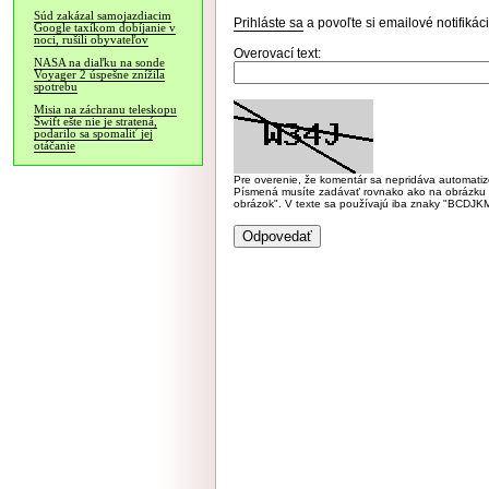
Súd zakázal samojazdiacim
Prihláste sa
a povoľte si emailové notifiká
Google taxíkom dobíjanie v
noci, rušili obyvateľov
Overovací text:
NASA na diaľku na sonde
Voyager 2 úspešne znížila
spotrebu
Misia na záchranu teleskopu
Swift ešte nie je stratená,
podarilo sa spomaliť jej
otáčanie
Pre overenie, že komentár sa nepridáva automatizov
Písmená musíte zadávať rovnako ako na obrázku veľk
obrázok". V texte sa používajú iba znaky "BC