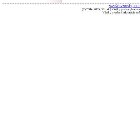
NÁVŠTEVNOSŤ
|
INZE
(C) 2004, 2005 DSL.sk | Všetky práva vyhradené
Všetky uvedené informácie sú b