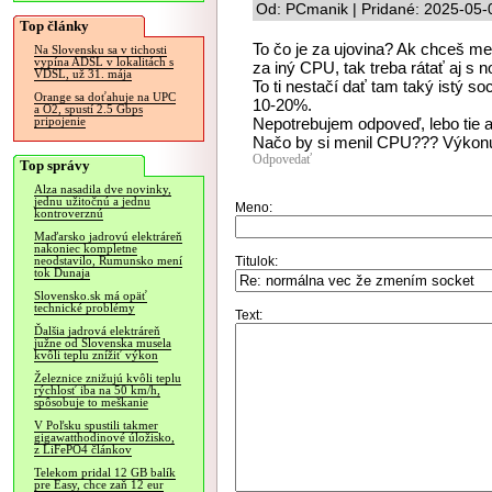
Od: PCmanik | Pridané: 2025-05-
Top články
To čo je za ujovina? Ak chceš m
Na Slovensku sa v tichosti
vypína ADSL v lokalitách s
za iný CPU, tak treba rátať aj s 
VDSL, už 31. mája
To ti nestačí dať tam taký istý 
Orange sa doťahuje na UPC
10-20%.
a O2, spustí 2.5 Gbps
Nepotrebujem odpoveď, lebo tie a
pripojenie
Načo by si menil CPU??? Výkonu
Odpovedať
Top správy
Alza nasadila dve novinky,
jednu užitočnú a jednu
Meno:
kontroverznú
Maďarsko jadrovú elektráreň
nakoniec kompletne
Titulok:
neodstavilo, Rumunsko mení
tok Dunaja
Slovensko.sk má opäť
technické problémy
Text:
Ďalšia jadrová elektráreň
južne od Slovenska musela
kvôli teplu znížiť výkon
Železnice znižujú kvôli teplu
rýchlosť iba na 50 km/h,
spôsobuje to meškanie
V Poľsku spustili takmer
gigawatthodinové úložisko,
z LiFePO4 článkov
Telekom pridal 12 GB balík
pre Easy, chce zaň 12 eur