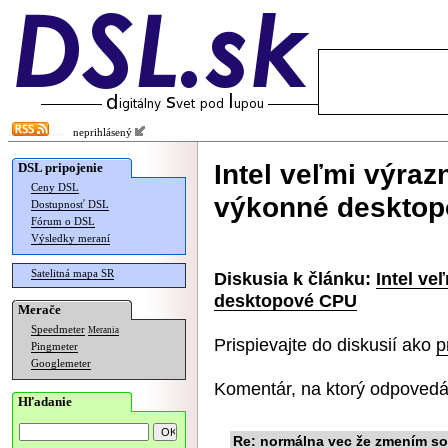
neprihlásený
Intel veľmi výraz
DSL pripojenie
Ceny DSL
výkonné deskto
Dostupnosť DSL
Fórum o DSL
Výsledky meraní
Satelitná mapa SR
Diskusia k článku:
Intel ve
desktopové CPU
Merače
Speedmeter
Merania
Prispievajte do diskusií ako
p
Pingmeter
Googlemeter
Komentár, na ktorý odpovedá
Hľadanie
Re: normálna vec že zmením so