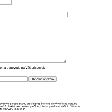
cie na odpovede na Váš príspevok.
anými prostriedkami, prosím prepíšte text, ktorý vidíte na obrázku.
é. Pokiaľ text neviete prečítať, kliknite prosím na tlačidlo "Obnoviť
DJKMPRSVWXY1234589".