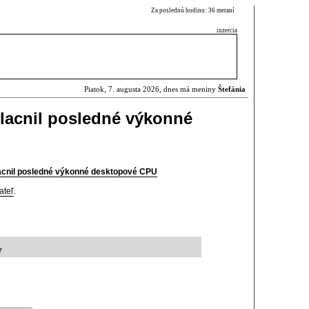
Za poslednú hodinu: 36 meraní
inzercia
Piatok, 7. augusta 2026, dnes má meniny
Štefánia
zlacnil posledné výkonné
lacnil posledné výkonné desktopové CPU
ateľ
.
7