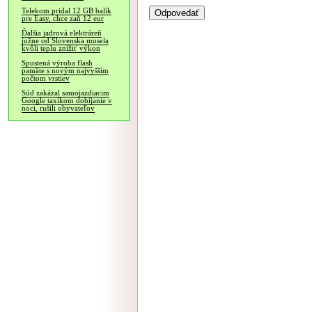
Telekom pridal 12 GB balík
pre Easy, chce zaň 12 eur
Ďalšia jadrová elektráreň
južne od Slovenska musela
kvôli teplu znížiť výkon
Spustená výroba flash
pamäte s novým najvyšším
počtom vrstiev
Súd zakázal samojazdiacim
Google taxíkom dobíjanie v
noci, rušili obyvateľov