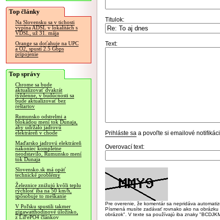
Top články
Titulok:
Na Slovensku sa v tichosti
vypína ADSL v lokalitách s
VDSL, už 31. mája
Text:
Orange sa doťahuje na UPC
a O2, spustí 2.5 Gbps
pripojenie
Top správy
Chrome sa bude
aktualizovať dvakrát
týždenne, v budúcnosti sa
bude aktualizovať bez
reštartov
Rumunsko odstrelmi a
blokádou mení tok Dunaja,
aby udržalo jadrovú
Prihláste sa
a povoľte si emailové notifiká
elektráreň v chode
Maďarsko jadrovú elektráreň
Overovací text:
nakoniec kompletne
neodstavilo, Rumunsko mení
tok Dunaja
Slovensko.sk má opäť
technické problémy
Železnice znižujú kvôli teplu
rýchlosť iba na 50 km/h,
spôsobuje to meškanie
Pre overenie, že komentár sa nepridáva automatizov
V Poľsku spustili takmer
Písmená musíte zadávať rovnako ako na obrázku veľk
gigawatthodinové úložisko,
obrázok". V texte sa používajú iba znaky "BC
z LiFePO4 článkov