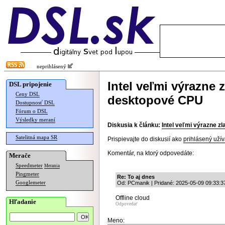
neprihlásený
Intel veľmi výrazne 
DSL pripojenie
Ceny DSL
desktopové CPU
Dostupnosť DSL
Fórum o DSL
Výsledky meraní
Diskusia k článku:
Intel veľmi výrazne z
Satelitná mapa SR
Prispievajte do diskusií ako
prihlásený užív
Komentár, na ktorý odpovedáte:
Merače
Speedmeter
Merania
Pingmeter
Re: To aj dnes
Googlemeter
Od: PCmanik | Pridané: 2025-05-09 09:33:3
Offline cloud
Hľadanie
Odpovedať
Meno: