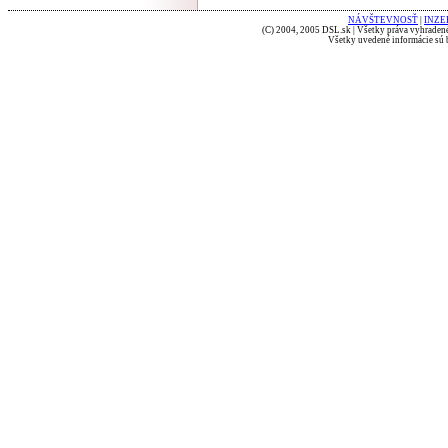
NÁVŠTEVNOSŤ
|
INZE
(C) 2004, 2005 DSL.sk | Všetky práva vyhradené
Všetky uvedené informácie sú b