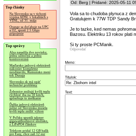
Od: Berg | Pridané: 2025-05-11 0
Top články
Vola sa to chudoba plynuca z dem
Na Slovensku sa v tichosti
vypína ADSL v lokalitách s
Gratulujem k 77W TDP Sandy Br
VDSL, už 31. mája
Orange sa doťahuje na UPC
Je to tazke, ked nemas pohroma
a O2, spustí 2.5 Gbps
Bazosu. Elektriku 13 rokov plati
pripojenie
Si ty proste PCManik.
Top správy
Odpovedať
Alza nasadila dve novinky,
jednu užitočnú a jednu
kontroverznú
Meno:
Maďarsko jadrovú elektráreň
nakoniec kompletne
neodstavilo, Rumunsko mení
tok Dunaja
Titulok:
Slovensko.sk má opäť
technické problémy
Železnice znižujú kvôli teplu
Text:
rýchlosť iba na 50 km/h,
spôsobuje to meškanie
Ďalšia jadrová elektráreň
južne od Slovenska musela
kvôli teplu znížiť výkon
V Poľsku spustili takmer
gigawatthodinové úložisko,
z LiFePO4 článkov
Telekom pridal 12 GB balík
pre Easy, chce zaň 12 eur