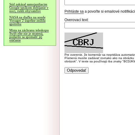
Súd zakázal samojazdiacim
Google taxíkom dobíjanie v
noci, rušili obyvateľov
Prihláste sa
a povoľte si emailové notifiká
NASA na diaľku na sonde
Overovací text:
Voyager 2 úspešne znížila
spotrebu
Misia na záchranu teleskopu
Swift ešte nie je stratená,
podarilo sa spomaliť jej
otáčanie
Pre overenie, že komentár sa nepridáva automatizov
Písmená musíte zadávať rovnako ako na obrázku veľk
obrázok". V texte sa používajú iba znaky "BC