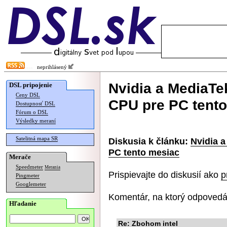
neprihlásený
Nvidia a MediaTe
DSL pripojenie
Ceny DSL
CPU pre PC tent
Dostupnosť DSL
Fórum o DSL
Výsledky meraní
Satelitná mapa SR
Diskusia k článku:
Nvidia 
PC tento mesiac
Merače
Speedmeter
Merania
Prispievajte do diskusií ako
p
Pingmeter
Googlemeter
Komentár, na ktorý odpovedá
Hľadanie
Re: Zbohom intel