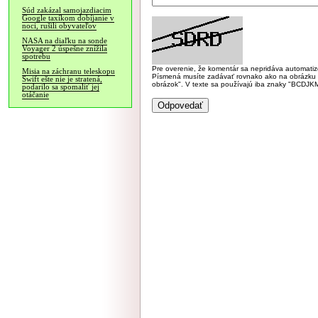
Súd zakázal samojazdiacim
Google taxíkom dobíjanie v
noci, rušili obyvateľov
NASA na diaľku na sonde
Voyager 2 úspešne znížila
spotrebu
Pre overenie, že komentár sa nepridáva automatizov
Misia na záchranu teleskopu
Písmená musíte zadávať rovnako ako na obrázku veľk
Swift ešte nie je stratená,
obrázok". V texte sa používajú iba znaky "BC
podarilo sa spomaliť jej
otáčanie