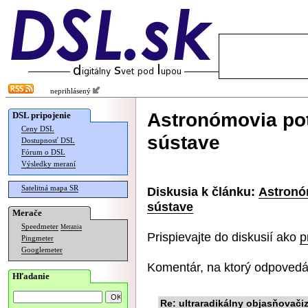
neprihlásený
Astronómovia potv
DSL pripojenie
Ceny DSL
sústave
Dostupnosť DSL
Fórum o DSL
Výsledky meraní
Satelitná mapa SR
Diskusia k článku:
Astronóm
sústave
Merače
Speedmeter
Merania
Prispievajte do diskusií ako
p
Pingmeter
Googlemeter
Komentár, na ktorý odpovedá
Hľadanie
Re: ultraradikálny objasňovač