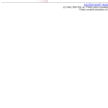
NÁVŠTEVNOSŤ
|
INZE
(C) 2004, 2005 DSL.sk | Všetky práva vyhradené
Všetky uvedené informácie sú b