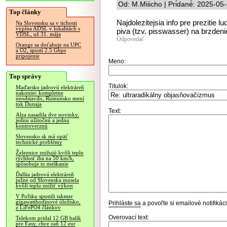
Od: M.Miiicho | Pridané: 2025-05
Top články
Najdolezitejsia info pre prezitie 
Na Slovensku sa v tichosti
vypína ADSL v lokalitách s
piva (tzv. pisswasser) na brzdeni
VDSL, už 31. mája
Odpovedať
Orange sa doťahuje na UPC
a O2, spustí 2.5 Gbps
pripojenie
Meno:
Top správy
Titulok:
Maďarsko jadrovú elektráreň
nakoniec kompletne
neodstavilo, Rumunsko mení
tok Dunaja
Text:
Alza nasadila dve novinky,
jednu užitočnú a jednu
kontroverznú
Slovensko.sk má opäť
technické problémy
Železnice znižujú kvôli teplu
rýchlosť iba na 50 km/h,
spôsobuje to meškanie
Ďalšia jadrová elektráreň
južne od Slovenska musela
kvôli teplu znížiť výkon
V Poľsku spustili takmer
gigawatthodinové úložisko,
Prihláste sa
a povoľte si emailové notifiká
z LiFePO4 článkov
Overovací text:
Telekom pridal 12 GB balík
pre Easy, chce zaň 12 eur