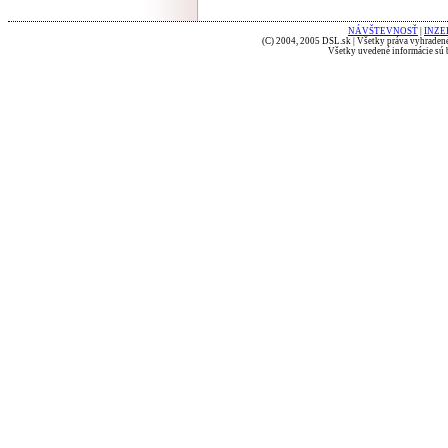
NÁVŠTEVNOSŤ
|
INZE
(C) 2004, 2005 DSL.sk | Všetky práva vyhradené
Všetky uvedené informácie sú b