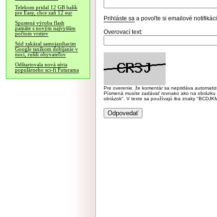
Telekom pridal 12 GB balík
pre Easy, chce zaň 12 eur
Prihláste sa
a povoľte si emailové notifiká
Spustená výroba flash
pamäte s novým najvyšším
Overovací text:
počtom vrstiev
Súd zakázal samojazdiacim
Google taxíkom dobíjanie v
noci, rušili obyvateľov
Odštartovala nová séria
populárneho sci-fi Futurama
Pre overenie, že komentár sa nepridáva automatizov
Písmená musíte zadávať rovnako ako na obrázku veľk
obrázok". V texte sa používajú iba znaky "BC