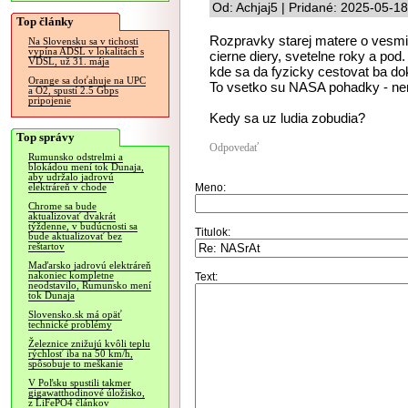
Od: Achjaj5 | Pridané: 2025-05-1
Top články
Rozpravky starej matere o vesmire
Na Slovensku sa v tichosti
vypína ADSL v lokalitách s
cierne diery, svetelne roky a pod
VDSL, už 31. mája
kde sa da fyzicky cestovat ba dok
Orange sa doťahuje na UPC
To vsetko su NASA pohadky - nem
a O2, spustí 2.5 Gbps
pripojenie
Kedy sa uz ludia zobudia?
Top správy
Odpovedať
Rumunsko odstrelmi a
blokádou mení tok Dunaja,
aby udržalo jadrovú
Meno:
elektráreň v chode
Chrome sa bude
aktualizovať dvakrát
týždenne, v budúcnosti sa
Titulok:
bude aktualizovať bez
reštartov
Maďarsko jadrovú elektráreň
nakoniec kompletne
Text:
neodstavilo, Rumunsko mení
tok Dunaja
Slovensko.sk má opäť
technické problémy
Železnice znižujú kvôli teplu
rýchlosť iba na 50 km/h,
spôsobuje to meškanie
V Poľsku spustili takmer
gigawatthodinové úložisko,
z LiFePO4 článkov