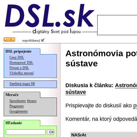
neprihlásený
Astronómovia potv
DSL pripojenie
Ceny DSL
sústave
Dostupnosť DSL
Fórum o DSL
Výsledky meraní
Satelitná mapa SR
Diskusia k článku:
Astronóm
sústave
Merače
Speedmeter
Merania
Prispievajte do diskusií ako
p
Pingmeter
Googlemeter
Komentár, na ktorý odpovedá
Hľadanie
NASrAt