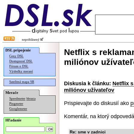
neprihlásený
Netflix s reklama
DSL pripojenie
Ceny DSL
miliónov užívate
Dostupnosť DSL
Fórum o DSL
Výsledky meraní
Satelitná mapa SR
Diskusia k článku:
Netflix 
miliónov užívateľov
Merače
Speedmeter
Merania
Prispievajte do diskusií ako
p
Pingmeter
Googlemeter
Komentár, na ktorý odpovedá
Hľadanie
Re: sme v zadnici