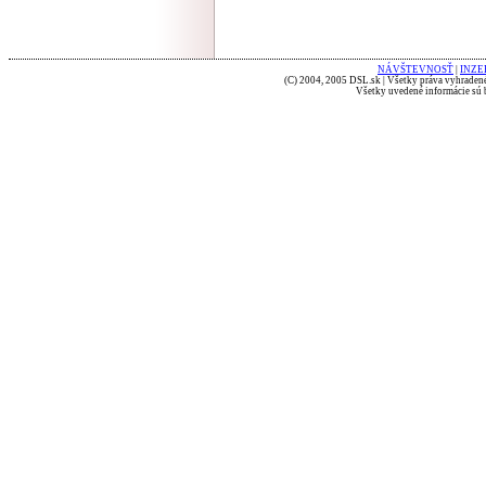
NÁVŠTEVNOSŤ
|
INZE
(C) 2004, 2005 DSL.sk | Všetky práva vyhradené
Všetky uvedené informácie sú b