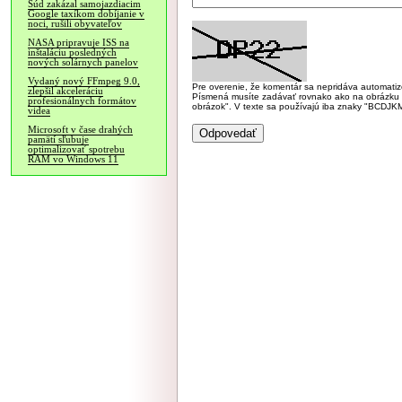
Súd zakázal samojazdiacim
Google taxíkom dobíjanie v
noci, rušili obyvateľov
NASA pripravuje ISS na
inštaláciu posledných
nových solárnych panelov
Vydaný nový FFmpeg 9.0,
Pre overenie, že komentár sa nepridáva automatizov
zlepšil akceleráciu
Písmená musíte zadávať rovnako ako na obrázku veľk
profesionálnych formátov
obrázok". V texte sa používajú iba znaky "BC
videa
Microsoft v čase drahých
pamätí sľubuje
optimalizovať spotrebu
RAM vo Windows 11