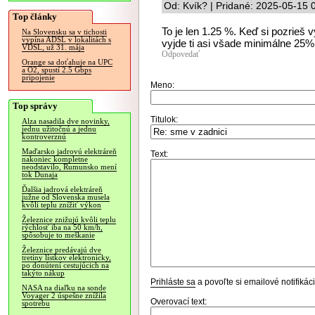
Od: Kvík? | Pridané: 2025-05-15 
Top články
To je len 1.25 %. Keď si pozrieš
Na Slovensku sa v tichosti
vypína ADSL v lokalitách s
vyjde ti asi všade minimálne 25%
VDSL, už 31. mája
Odpovedať
Orange sa doťahuje na UPC
a O2, spustí 2.5 Gbps
pripojenie
Meno:
Top správy
Titulok:
Alza nasadila dve novinky,
jednu užitočnú a jednu
kontroverznú
Maďarsko jadrovú elektráreň
Text:
nakoniec kompletne
neodstavilo, Rumunsko mení
tok Dunaja
Ďalšia jadrová elektráreň
južne od Slovenska musela
kvôli teplu znížiť výkon
Železnice znižujú kvôli teplu
rýchlosť iba na 50 km/h,
spôsobuje to meškanie
Železnice predávajú dve
tretiny lístkov elektronicky,
po donútení cestujúcich na
takýto nákup
Prihláste sa
a povoľte si emailové notifiká
NASA na diaľku na sonde
Voyager 2 úspešne znížila
Overovací text:
spotrebu