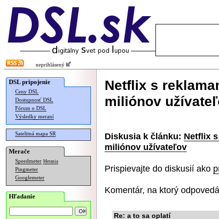
neprihlásený
Netflix s reklama
DSL pripojenie
Ceny DSL
miliónov užívate
Dostupnosť DSL
Fórum o DSL
Výsledky meraní
Satelitná mapa SR
Diskusia k článku:
Netflix 
miliónov užívateľov
Merače
Speedmeter
Merania
Prispievajte do diskusií ako
p
Pingmeter
Googlemeter
Komentár, na ktorý odpovedá
Hľadanie
Re: a to sa oplatí