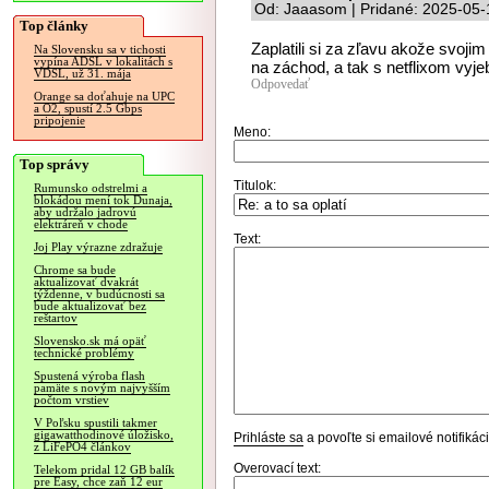
Od: Jaaasom | Pridané: 2025-05-
Top články
Zaplatili si za zľavu akože svoji
Na Slovensku sa v tichosti
vypína ADSL v lokalitách s
na záchod, a tak s netflixom vyje
VDSL, už 31. mája
Odpovedať
Orange sa doťahuje na UPC
a O2, spustí 2.5 Gbps
pripojenie
Meno:
Top správy
Titulok:
Rumunsko odstrelmi a
blokádou mení tok Dunaja,
aby udržalo jadrovú
elektráreň v chode
Text:
Joj Play výrazne zdražuje
Chrome sa bude
aktualizovať dvakrát
týždenne, v budúcnosti sa
bude aktualizovať bez
reštartov
Slovensko.sk má opäť
technické problémy
Spustená výroba flash
pamäte s novým najvyšším
počtom vrstiev
V Poľsku spustili takmer
gigawatthodinové úložisko,
Prihláste sa
a povoľte si emailové notifiká
z LiFePO4 článkov
Overovací text:
Telekom pridal 12 GB balík
pre Easy, chce zaň 12 eur