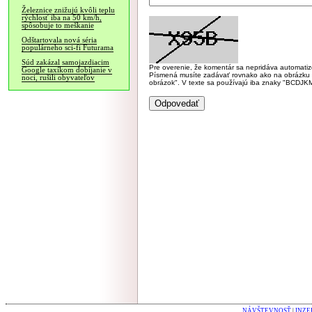
Železnice znižujú kvôli teplu
rýchlosť iba na 50 km/h,
spôsobuje to meškanie
Odštartovala nová séria
populárneho sci-fi Futurama
Súd zakázal samojazdiacim
Pre overenie, že komentár sa nepridáva automatizov
Google taxíkom dobíjanie v
Písmená musíte zadávať rovnako ako na obrázku veľk
noci, rušili obyvateľov
obrázok". V texte sa používajú iba znaky "BC
NÁVŠTEVNOSŤ
|
INZE