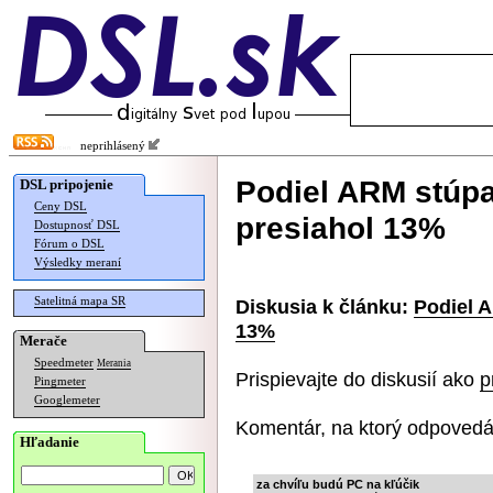
neprihlásený
Podiel ARM stúpa
DSL pripojenie
Ceny DSL
presiahol 13%
Dostupnosť DSL
Fórum o DSL
Výsledky meraní
Satelitná mapa SR
Diskusia k článku:
Podiel A
13%
Merače
Speedmeter
Merania
Prispievajte do diskusií ako
p
Pingmeter
Googlemeter
Komentár, na ktorý odpovedá
Hľadanie
za chvíľu budú PC na kľúčik