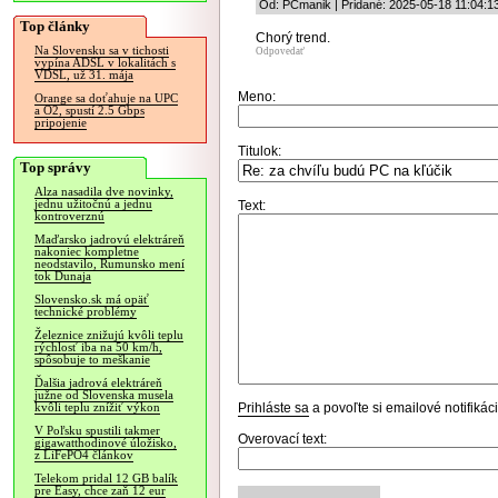
Od: PCmanik | Pridané: 2025-05-18 11:04:1
Top články
Chorý trend.
Na Slovensku sa v tichosti
Odpovedať
vypína ADSL v lokalitách s
VDSL, už 31. mája
Meno:
Orange sa doťahuje na UPC
a O2, spustí 2.5 Gbps
pripojenie
Titulok:
Top správy
Alza nasadila dve novinky,
jednu užitočnú a jednu
Text:
kontroverznú
Maďarsko jadrovú elektráreň
nakoniec kompletne
neodstavilo, Rumunsko mení
tok Dunaja
Slovensko.sk má opäť
technické problémy
Železnice znižujú kvôli teplu
rýchlosť iba na 50 km/h,
spôsobuje to meškanie
Ďalšia jadrová elektráreň
južne od Slovenska musela
Prihláste sa
a povoľte si emailové notifiká
kvôli teplu znížiť výkon
V Poľsku spustili takmer
Overovací text:
gigawatthodinové úložisko,
z LiFePO4 článkov
Telekom pridal 12 GB balík
pre Easy, chce zaň 12 eur