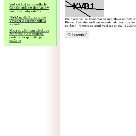
Súd zakázal samojazdiacim
Google taxíkom dobíjanie v
noci, rušili obyvateľov
NASA na diaľku na sonde
Pre overenie, že komentár sa nepridáva automatizov
Voyager 2 úspešne znížila
Písmená musíte zadávať rovnako ako na obrázku veľk
spotrebu
obrázok". V texte sa používajú iba znaky "BC
Misia na záchranu teleskopu
Swift ešte nie je stratená,
podarilo sa spomaliť jej
otáčanie