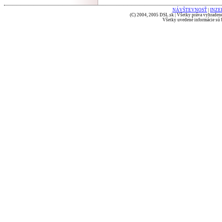
NÁVŠTEVNOSŤ
|
INZE
(C) 2004, 2005 DSL.sk | Všetky práva vyhradené
Všetky uvedené informácie sú b