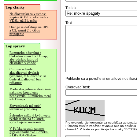
Top články
Titulok:
Na Slovensku sa v tichosti
vypína ADSL v lokalitách s
VDSL, už 31. mája
Text:
Orange sa doťahuje na UPC
a O2, spustí 2.5 Gbps
pripojenie
Top správy
Rumunsko odstrelmi a
blokádou mení tok Dunaja,
aby udržalo jadrovú
elektráreň v chode
Chrome sa bude
aktualizovať dvakrát
týždenne, v budúcnosti sa
Prihláste sa
a povoľte si emailové notifiká
bude aktualizovať bez
reštartov
Overovací text:
Maďarsko jadrovú elektráreň
nakoniec kompletne
neodstavilo, Rumunsko mení
tok Dunaja
Slovensko.sk má opäť
technické problémy
Železnice znižujú kvôli teplu
rýchlosť iba na 50 km/h,
spôsobuje to meškanie
Pre overenie, že komentár sa nepridáva automatizov
Písmená musíte zadávať rovnako ako na obrázku veľk
V Poľsku spustili takmer
obrázok". V texte sa používajú iba znaky "BC
gigawatthodinové úložisko,
z LiFePO4 článkov