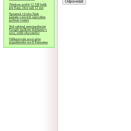
Telekom pridal 12 GB balík
pre Easy, chce zaň 12 eur
Spustená výroba flash
pamäte s novým najvyšším
počtom vrstiev
Súd zakázal samojazdiacim
Google taxíkom dobíjanie v
noci, rušili obyvateľov
Odštartovala nová séria
populárneho sci-fi Futurama