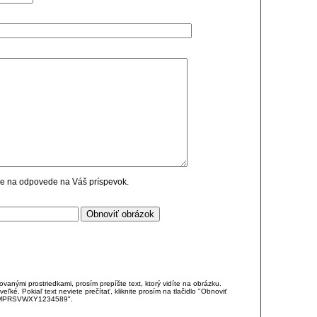
cie na odpovede na Váš príspevok.
anými prostriedkami, prosím prepíšte text, ktorý vidíte na obrázku.
é. Pokiaľ text neviete prečítať, kliknite prosím na tlačidlo "Obnoviť
DJKMPRSVWXY1234589".