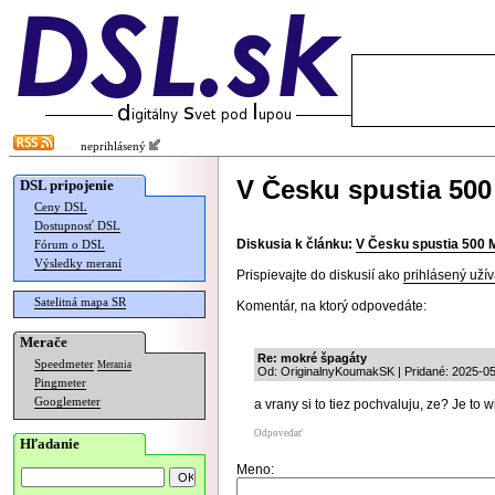
neprihlásený
V Česku spustia 50
DSL pripojenie
Ceny DSL
Dostupnosť DSL
Diskusia k článku:
V Česku spustia 500
Fórum o DSL
Výsledky meraní
Prispievajte do diskusií ako
prihlásený užív
Satelitná mapa SR
Komentár, na ktorý odpovedáte:
Merače
Re: mokré špagáty
Speedmeter
Merania
Od: OriginalnyKoumakSK | Pridané: 2025-05
Pingmeter
Googlemeter
a vrany si to tiez pochvaluju, ze? Je to w
Odpovedať
Hľadanie
Meno: