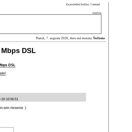
Za poslednú hodinu: 5 meraní
inzercia
Piatok, 7. augusta 2026, dnes má meniny
Štefánia
0 Mbps DSL
 Mbps DSL
ateľ
.
-20 10:56:51
in-win riesenie :)