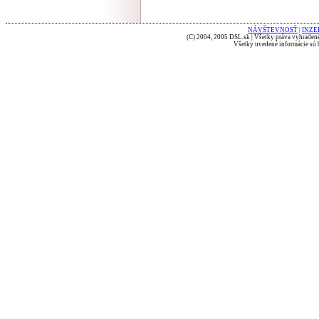
NÁVŠTEVNOSŤ
|
INZE
(C) 2004, 2005 DSL.sk | Všetky práva vyhradené
Všetky uvedené informácie sú b