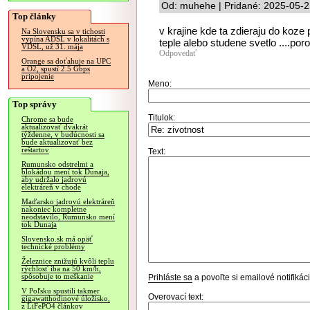
Od: muhehe | Pridané: 2025-05-2
Top články
v krajine kde ta zdieraju do koze p
Na Slovensku sa v tichosti
vypína ADSL v lokalitách s
teple alebo studene svetlo ....poro
VDSL, už 31. mája
Odpovedať
Orange sa doťahuje na UPC
a O2, spustí 2.5 Gbps
pripojenie
Meno:
Top správy
Titulok:
Chrome sa bude
aktualizovať dvakrát
týždenne, v budúcnosti sa
bude aktualizovať bez
reštartov
Text:
Rumunsko odstrelmi a
blokádou mení tok Dunaja,
aby udržalo jadrovú
elektráreň v chode
Maďarsko jadrovú elektráreň
nakoniec kompletne
neodstavilo, Rumunsko mení
tok Dunaja
Slovensko.sk má opäť
technické problémy
Železnice znižujú kvôli teplu
rýchlosť iba na 50 km/h,
spôsobuje to meškanie
Prihláste sa
a povoľte si emailové notifiká
V Poľsku spustili takmer
Overovací text:
gigawatthodinové úložisko,
z LiFePO4 článkov