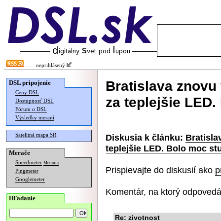
neprihlásený
Bratislava znovu 
DSL pripojenie
Ceny DSL
za teplejšie LED
Dostupnosť DSL
Fórum o DSL
Výsledky meraní
Satelitná mapa SR
Diskusia k článku:
Bratisla
teplejšie LED. Bolo moc st
Merače
Speedmeter
Merania
Prispievajte do diskusií ako
p
Pingmeter
Googlemeter
Komentár, na ktorý odpovedá
Hľadanie
Re: zivotnost