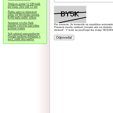
Telekom pridal 12 GB balík
pre Easy, chce zaň 12 eur
Ďalšia jadrová elektráreň
južne od Slovenska musela
kvôli teplu znížiť výkon
Spustená výroba flash
Pre overenie, že komentár sa nepridáva automatizov
pamäte s novým najvyšším
Písmená musíte zadávať rovnako ako na obrázku veľk
počtom vrstiev
obrázok". V texte sa používajú iba znaky "BC
Súd zakázal samojazdiacim
Google taxíkom dobíjanie v
noci, rušili obyvateľov