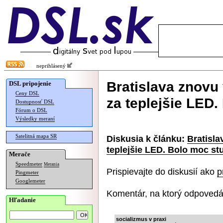
neprihlásený
Bratislava znovu 
DSL pripojenie
Ceny DSL
za teplejšie LED
Dostupnosť DSL
Fórum o DSL
Výsledky meraní
Satelitná mapa SR
Diskusia k článku:
Bratisla
teplejšie LED. Bolo moc st
Merače
Speedmeter
Merania
Prispievajte do diskusií ako
p
Pingmeter
Googlemeter
Komentár, na ktorý odpovedá
Hľadanie
socializmus v praxi