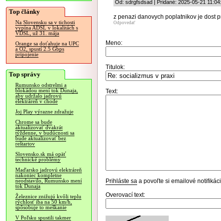
Od: sdrgfsdsad | Pridané: 2025-05-21 11:04
Top články
z penazi danovych poplatnikov je dost 
Na Slovensku sa v tichosti
Odpovedať
vypína ADSL v lokalitách s
VDSL, už 31. mája
Meno:
Orange sa doťahuje na UPC
a O2, spustí 2.5 Gbps
pripojenie
Titulok:
Top správy
Rumunsko odstrelmi a
blokádou mení tok Dunaja,
Text:
aby udržalo jadrovú
elektráreň v chode
Joj Play výrazne zdražuje
Chrome sa bude
aktualizovať dvakrát
týždenne, v budúcnosti sa
bude aktualizovať bez
reštartov
Slovensko.sk má opäť
technické problémy
Maďarsko jadrovú elektráreň
nakoniec kompletne
Prihláste sa
a povoľte si emailové notifiká
neodstavilo, Rumunsko mení
tok Dunaja
Overovací text:
Železnice znižujú kvôli teplu
rýchlosť iba na 50 km/h,
spôsobuje to meškanie
V Poľsku spustili takmer