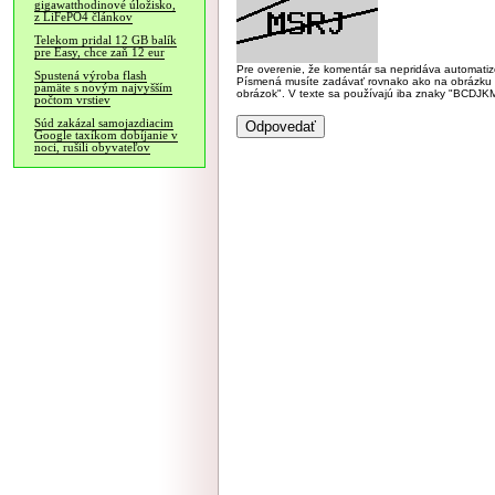
gigawatthodinové úložisko,
z LiFePO4 článkov
Telekom pridal 12 GB balík
pre Easy, chce zaň 12 eur
Pre overenie, že komentár sa nepridáva automatizov
Spustená výroba flash
Písmená musíte zadávať rovnako ako na obrázku veľk
pamäte s novým najvyšším
obrázok". V texte sa používajú iba znaky "BC
počtom vrstiev
Súd zakázal samojazdiacim
Google taxíkom dobíjanie v
noci, rušili obyvateľov