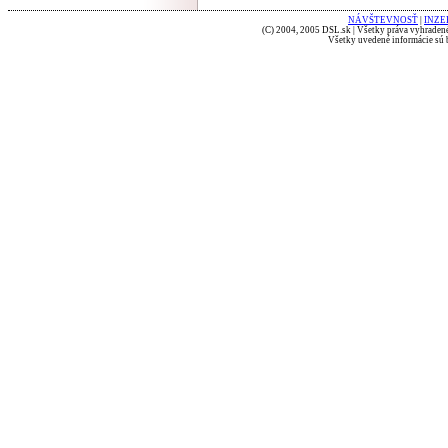
NÁVŠTEVNOSŤ
|
INZE
(C) 2004, 2005 DSL.sk | Všetky práva vyhradené
Všetky uvedené informácie sú b