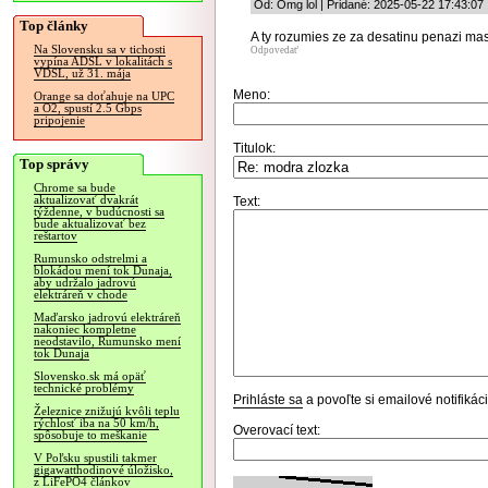
Od: Omg lol | Pridané: 2025-05-22 17:43:07
Top články
A ty rozumies ze za desatinu penazi mas 
Na Slovensku sa v tichosti
Odpovedať
vypína ADSL v lokalitách s
VDSL, už 31. mája
Meno:
Orange sa doťahuje na UPC
a O2, spustí 2.5 Gbps
pripojenie
Titulok:
Top správy
Chrome sa bude
aktualizovať dvakrát
Text:
týždenne, v budúcnosti sa
bude aktualizovať bez
reštartov
Rumunsko odstrelmi a
blokádou mení tok Dunaja,
aby udržalo jadrovú
elektráreň v chode
Maďarsko jadrovú elektráreň
nakoniec kompletne
neodstavilo, Rumunsko mení
tok Dunaja
Slovensko.sk má opäť
technické problémy
Prihláste sa
a povoľte si emailové notifiká
Železnice znižujú kvôli teplu
rýchlosť iba na 50 km/h,
Overovací text:
spôsobuje to meškanie
V Poľsku spustili takmer
gigawatthodinové úložisko,
z LiFePO4 článkov