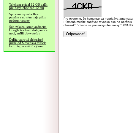
Telekom pridal 12 GB balík
pre Easy, chce zaň 12 eur
Spustená výroba flash
pamäte s novým najvyšším
Pre overenie, že komentár sa nepridáva automatizov
počtom vrstiev
Písmená musíte zadávať rovnako ako na obrázku veľk
obrázok". V texte sa používajú iba znaky "BC
Súd zakázal samojazdiacim
Google taxíkom dobíjanie v
noci, rušili obyvateľov
Ďalšia jadrová elektráreň
južne od Slovenska musela
kvôli teplu znížiť výkon