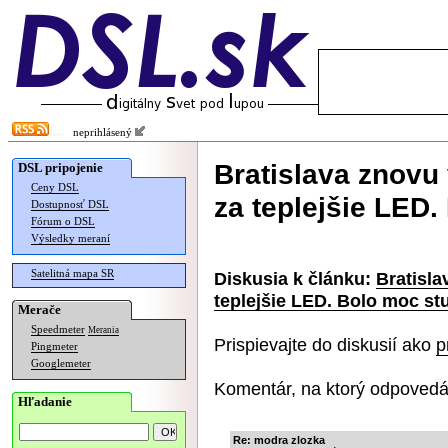
neprihlásený
Bratislava znovu 
DSL pripojenie
Ceny DSL
za teplejšie LED
Dostupnosť DSL
Fórum o DSL
Výsledky meraní
Satelitná mapa SR
Diskusia k článku:
Bratisla
teplejšie LED. Bolo moc st
Merače
Speedmeter
Merania
Prispievajte do diskusií ako
p
Pingmeter
Googlemeter
Komentár, na ktorý odpovedá
Hľadanie
Re: modra zlozka