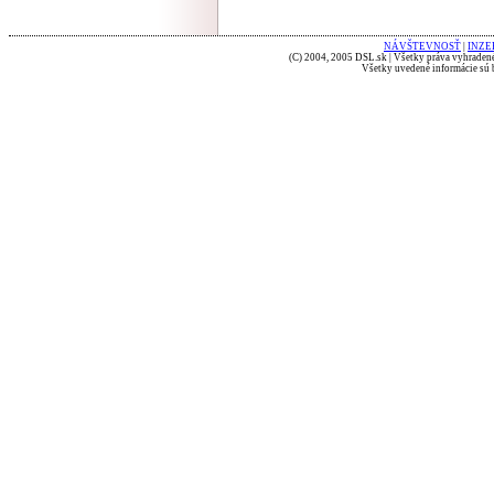
NÁVŠTEVNOSŤ
|
INZE
(C) 2004, 2005 DSL.sk | Všetky práva vyhradené
Všetky uvedené informácie sú b