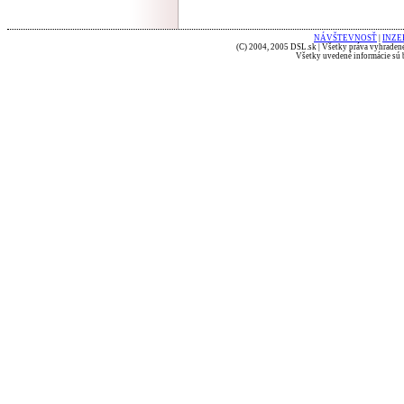
NÁVŠTEVNOSŤ
|
INZE
(C) 2004, 2005 DSL.sk | Všetky práva vyhradené
Všetky uvedené informácie sú b