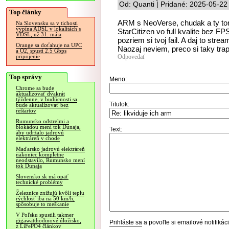
Od: Quanti | Pridané: 2025-05-22
Top články
ARM s NeoVerse, chudak a ty tomu
Na Slovensku sa v tichosti
vypína ADSL v lokalitách s
StarCitizen vo full kvalite bez FP
VDSL, už 31. mája
pozriem si tvoj fail. A daj to stre
Orange sa doťahuje na UPC
Naozaj neviem, preco si taky trap
a O2, spustí 2.5 Gbps
Odpovedať
pripojenie
Top správy
Meno:
Chrome sa bude
aktualizovať dvakrát
týždenne, v budúcnosti sa
Titulok:
bude aktualizovať bez
reštartov
Rumunsko odstrelmi a
blokádou mení tok Dunaja,
Text:
aby udržalo jadrovú
elektráreň v chode
Maďarsko jadrovú elektráreň
nakoniec kompletne
neodstavilo, Rumunsko mení
tok Dunaja
Slovensko.sk má opäť
technické problémy
Železnice znižujú kvôli teplu
rýchlosť iba na 50 km/h,
spôsobuje to meškanie
V Poľsku spustili takmer
gigawatthodinové úložisko,
Prihláste sa
a povoľte si emailové notifiká
z LiFePO4 článkov