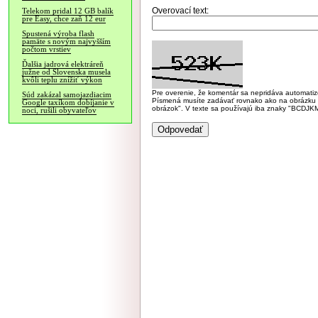
Overovací text:
Telekom pridal 12 GB balík
pre Easy, chce zaň 12 eur
Spustená výroba flash
pamäte s novým najvyšším
počtom vrstiev
Ďalšia jadrová elektráreň
južne od Slovenska musela
kvôli teplu znížiť výkon
Pre overenie, že komentár sa nepridáva automatizov
Súd zakázal samojazdiacim
Písmená musíte zadávať rovnako ako na obrázku veľk
Google taxíkom dobíjanie v
obrázok". V texte sa používajú iba znaky "BC
noci, rušili obyvateľov