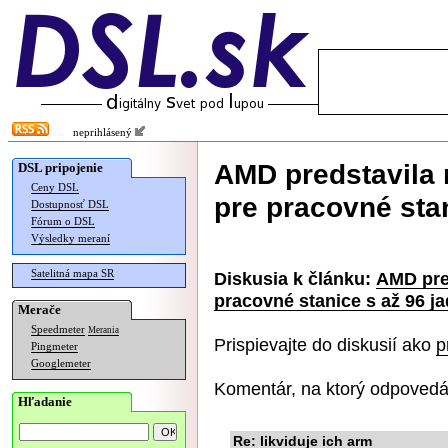
neprihlásený
AMD predstavila
DSL pripojenie
Ceny DSL
pre pracovné stan
Dostupnosť DSL
Fórum o DSL
Výsledky meraní
Satelitná mapa SR
Diskusia k článku:
AMD pre
pracovné stanice s až 96 j
Merače
Speedmeter
Merania
Prispievajte do diskusií ako
p
Pingmeter
Googlemeter
Komentár, na ktorý odpovedá
Hľadanie
Re: likviduje ich arm