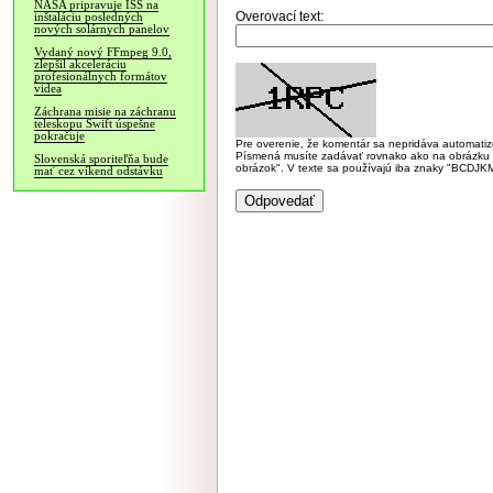
NASA pripravuje ISS na
Overovací text:
inštaláciu posledných
nových solárnych panelov
Vydaný nový FFmpeg 9.0,
zlepšil akceleráciu
profesionálnych formátov
videa
Záchrana misie na záchranu
teleskopu Swift úspešne
pokračuje
Pre overenie, že komentár sa nepridáva automatizov
Písmená musíte zadávať rovnako ako na obrázku veľk
Slovenská sporiteľňa bude
obrázok". V texte sa používajú iba znaky "BC
mať cez víkend odstávku