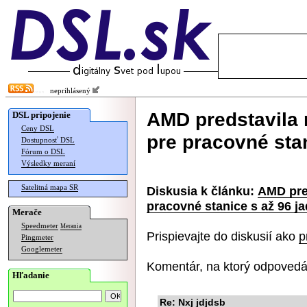
neprihlásený
AMD predstavila
DSL pripojenie
Ceny DSL
pre pracovné stan
Dostupnosť DSL
Fórum o DSL
Výsledky meraní
Satelitná mapa SR
Diskusia k článku:
AMD pre
pracovné stanice s až 96 j
Merače
Speedmeter
Merania
Prispievajte do diskusií ako
p
Pingmeter
Googlemeter
Komentár, na ktorý odpovedá
Hľadanie
Re: Nxj jdjdsb