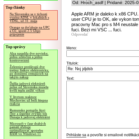
Od: Hroch_asdf | Pridané: 2025-
Top články
Apple ARM je daleko k x86 CPU. 
Na Slovensku sa v tichosti
vypína ADSL v lokalitách s
user CPU je to OK, ale vykon to
VDSL, už 31. mája
pracovny Mac pro s M4 neustale 
Orange sa doťahuje na UPC
fuci. Bezi mi VSC ... fuci.
a O2, spustí 2.5 Gbps
Odpovedať
pripojenie
Top správy
Meno:
Alza nasadila dve novinky,
jednu užitočnú a jednu
kontroverznú
Titulok:
Železnice predávajú dve
tretiny lístkov elektronicky,
po donútení cestujúcich na
takýto nákup
Text:
Ďalšia jadrová elektráreň
južne od Slovenska musela
kvôli teplu znížiť výkon
V štvrtom reaktore
Mochoviec už beží štiepna
reakcia
Rumunsko potopilo štyri
člny a úspešne zvýšilo tok
Dunaja k jadrovej elektrárni
Microsoft v čase drahých
pamätí sľubuje
optimalizovať spotrebu
RAM vo Windows 11
Prihláste sa
a povoľte si emailové notifiká