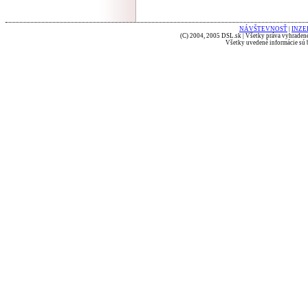
NÁVŠTEVNOSŤ
|
INZE
(C) 2004, 2005 DSL.sk | Všetky práva vyhradené
Všetky uvedené informácie sú b