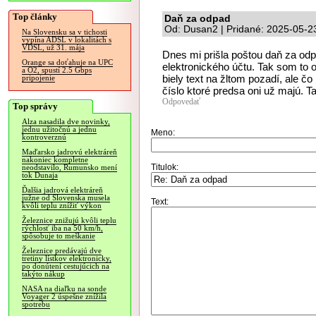
Top články
Daň za odpad
Od: Dusan2 | Pridané: 2025-05-2
Na Slovensku sa v tichosti
vypína ADSL v lokalitách s
VDSL, už 31. mája
Dnes mi prišla poštou daň za odpa
Orange sa doťahuje na UPC
elektronického účtu. Tak som to ot
a O2, spustí 2.5 Gbps
biely text na žltom pozadí, ale č
pripojenie
číslo ktoré predsa oni už majú. T
Odpovedať
Top správy
Alza nasadila dve novinky,
jednu užitočnú a jednu
Meno:
kontroverznú
Maďarsko jadrovú elektráreň
nakoniec kompletne
Titulok:
neodstavilo, Rumunsko mení
tok Dunaja
Ďalšia jadrová elektráreň
južne od Slovenska musela
Text:
kvôli teplu znížiť výkon
Železnice znižujú kvôli teplu
rýchlosť iba na 50 km/h,
spôsobuje to meškanie
Železnice predávajú dve
tretiny lístkov elektronicky,
po donútení cestujúcich na
takýto nákup
NASA na diaľku na sonde
Voyager 2 úspešne znížila
spotrebu