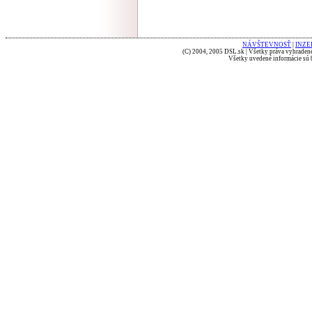
NÁVŠTEVNOSŤ
|
INZE
(C) 2004, 2005 DSL.sk | Všetky práva vyhradené
Všetky uvedené informácie sú b