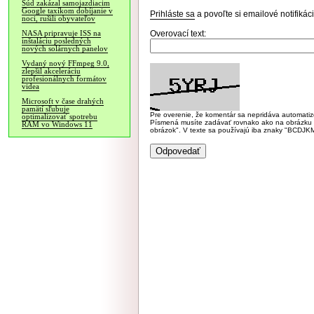
Súd zakázal samojazdiacim
Google taxíkom dobíjanie v
Prihláste sa
a povoľte si emailové notifiká
noci, rušili obyvateľov
Overovací text:
NASA pripravuje ISS na
inštaláciu posledných
nových solárnych panelov
Vydaný nový FFmpeg 9.0,
zlepšil akceleráciu
profesionálnych formátov
videa
Microsoft v čase drahých
pamätí sľubuje
Pre overenie, že komentár sa nepridáva automatizov
optimalizovať spotrebu
Písmená musíte zadávať rovnako ako na obrázku veľk
RAM vo Windows 11
obrázok". V texte sa používajú iba znaky "BC