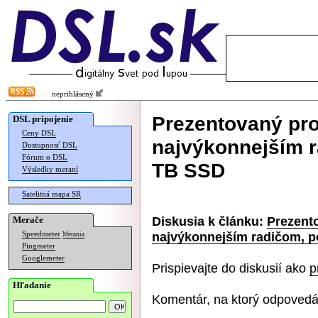
neprihlásený
Prezentovaný pr
DSL pripojenie
Ceny DSL
najvýkonnejším 
Dostupnosť DSL
Fórum o DSL
TB SSD
Výsledky meraní
Satelitná mapa SR
Diskusia k článku:
Prezent
Merače
najvýkonnejším radičom, 
Speedmeter
Merania
Pingmeter
Googlemeter
Prispievajte do diskusií ako
p
Hľadanie
Komentár, na ktorý odpovedá