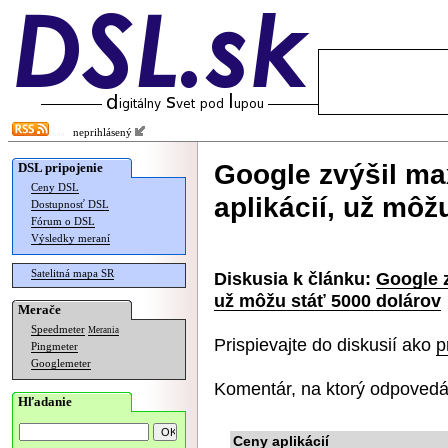
neprihlásený
Google zvýšil m
DSL pripojenie
Ceny DSL
aplikácií, už môž
Dostupnosť DSL
Fórum o DSL
Výsledky meraní
Satelitná mapa SR
Diskusia k článku:
Google z
už môžu stáť 5000 dolárov
Merače
Speedmeter
Merania
Prispievajte do diskusií ako
p
Pingmeter
Googlemeter
Komentár, na ktorý odpovedá
Hľadanie
Ceny aplikácií