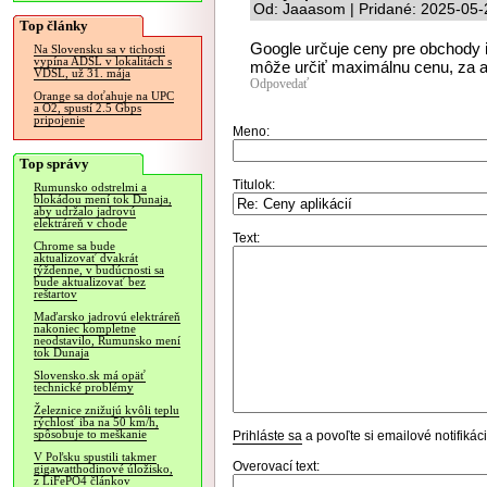
Od: Jaaasom | Pridané: 2025-05-
Top články
Google určuje ceny pre obchody 
Na Slovensku sa v tichosti
vypína ADSL v lokalitách s
môže určiť maximálnu cenu, za 
VDSL, už 31. mája
Odpovedať
Orange sa doťahuje na UPC
a O2, spustí 2.5 Gbps
pripojenie
Meno:
Top správy
Titulok:
Rumunsko odstrelmi a
blokádou mení tok Dunaja,
aby udržalo jadrovú
elektráreň v chode
Text:
Chrome sa bude
aktualizovať dvakrát
týždenne, v budúcnosti sa
bude aktualizovať bez
reštartov
Maďarsko jadrovú elektráreň
nakoniec kompletne
neodstavilo, Rumunsko mení
tok Dunaja
Slovensko.sk má opäť
technické problémy
Železnice znižujú kvôli teplu
rýchlosť iba na 50 km/h,
spôsobuje to meškanie
Prihláste sa
a povoľte si emailové notifiká
V Poľsku spustili takmer
Overovací text:
gigawatthodinové úložisko,
z LiFePO4 článkov