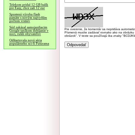
Telekom pridal 12 GB balík
pre Easy, chce zaň 12 eur
Spustená výroba flash
pamäte s novým najvyšším
počtom vrstiev
Súd zakázal samojazdiacim
Pre overenie, že komentár sa nepridáva automatizov
Google taxíkom dobíjanie v
Písmená musíte zadávať rovnako ako na obrázku veľk
noci, rušili obyvateľov
obrázok". V texte sa používajú iba znaky "BC
Odštartovala nová séria
populárneho sci-fi Futurama