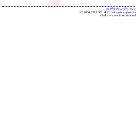
NÁVŠTEVNOSŤ
|
INZE
(C) 2004, 2005 DSL.sk | Všetky práva vyhradené
Všetky uvedené informácie sú b