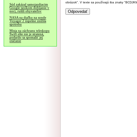
obrázok". V texte sa používajú iba znaky "BC
Súd zakázal samojazdiacim
Google taxíkom dobíjanie v
noci, rušili obyvateľov
NASA na diaľku na sonde
Voyager 2 úspešne znížila
spotrebu
Misia na záchranu teleskopu
Swift ešte nie je stratená,
podarilo sa spomaliť jej
otáčanie