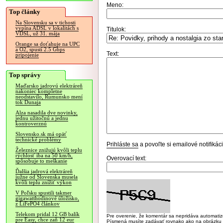
Meno:
Top články
Na Slovensku sa v tichosti
vypína ADSL v lokalitách s
Titulok:
VDSL, už 31. mája
Orange sa doťahuje na UPC
a O2, spustí 2.5 Gbps
Text:
pripojenie
Top správy
Maďarsko jadrovú elektráreň
nakoniec kompletne
neodstavilo, Rumunsko mení
tok Dunaja
Alza nasadila dve novinky,
jednu užitočnú a jednu
kontroverznú
Slovensko.sk má opäť
technické problémy
Prihláste sa
a povoľte si emailové notifiká
Železnice znižujú kvôli teplu
rýchlosť iba na 50 km/h,
Overovací text:
spôsobuje to meškanie
Ďalšia jadrová elektráreň
južne od Slovenska musela
kvôli teplu znížiť výkon
V Poľsku spustili takmer
gigawatthodinové úložisko,
z LiFePO4 článkov
Telekom pridal 12 GB balík
Pre overenie, že komentár sa nepridáva automatizov
pre Easy, chce zaň 12 eur
Písmená musíte zadávať rovnako ako na obrázku veľk