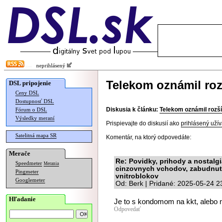
neprihlásený
Telekom oznámil roz
DSL pripojenie
Ceny DSL
Dostupnosť DSL
Diskusia k článku:
Telekom oznámil rozší
Fórum o DSL
Výsledky meraní
Prispievajte do diskusií ako
prihlásený užív
Satelitná mapa SR
Komentár, na ktorý odpovedáte:
Merače
Re: Povidky, prihody a nostalg
Speedmeter
Merania
cinzovnych vchodov, zabudnuty
Pingmeter
vnitroblokov
Googlemeter
Od: Berk | Pridané: 2025-05-24 2
Hľadanie
Je to s kondomom na kkt, alebo na
Odpovedať