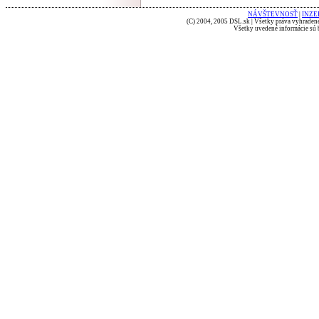
NÁVŠTEVNOSŤ
|
INZE
(C) 2004, 2005 DSL.sk | Všetky práva vyhradené
Všetky uvedené informácie sú b