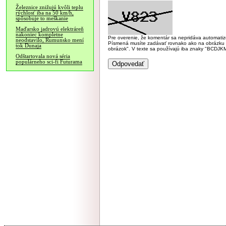
Železnice znižujú kvôli teplu
rýchlosť iba na 50 km/h,
spôsobuje to meškanie
Maďarsko jadrovú elektráreň
nakoniec kompletne
Pre overenie, že komentár sa nepridáva automatizov
neodstavilo, Rumunsko mení
Písmená musíte zadávať rovnako ako na obrázku veľk
tok Dunaja
obrázok". V texte sa používajú iba znaky "BC
Odštartovala nová séria
populárneho sci-fi Futurama