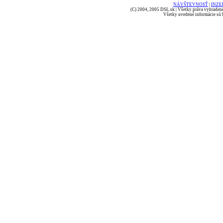
NÁVŠTEVNOSŤ
|
INZE
(C) 2004, 2005 DSL.sk | Všetky práva vyhradené
Všetky uvedené informácie sú b