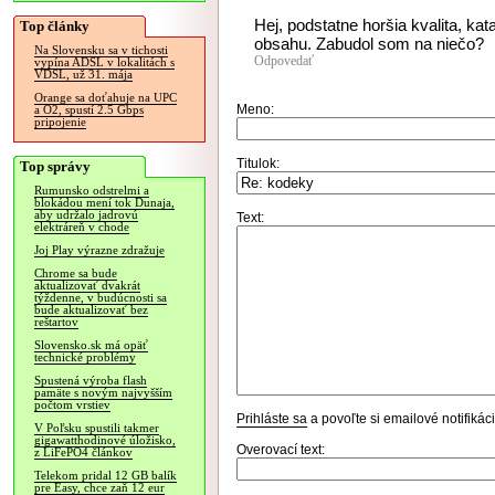
Hej, podstatne horšia kvalita, k
Top články
obsahu. Zabudol som na niečo?
Na Slovensku sa v tichosti
Odpovedať
vypína ADSL v lokalitách s
VDSL, už 31. mája
Orange sa doťahuje na UPC
Meno:
a O2, spustí 2.5 Gbps
pripojenie
Titulok:
Top správy
Rumunsko odstrelmi a
blokádou mení tok Dunaja,
aby udržalo jadrovú
Text:
elektráreň v chode
Joj Play výrazne zdražuje
Chrome sa bude
aktualizovať dvakrát
týždenne, v budúcnosti sa
bude aktualizovať bez
reštartov
Slovensko.sk má opäť
technické problémy
Spustená výroba flash
pamäte s novým najvyšším
počtom vrstiev
Prihláste sa
a povoľte si emailové notifiká
V Poľsku spustili takmer
gigawatthodinové úložisko,
Overovací text:
z LiFePO4 článkov
Telekom pridal 12 GB balík
pre Easy, chce zaň 12 eur