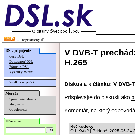
neprihlásený
V DVB-T prechádz
DSL pripojenie
Ceny DSL
H.265
Dostupnosť DSL
Fórum o DSL
Výsledky meraní
Satelitná mapa SR
Diskusia k článku:
V DVB-T 
Merače
Prispievajte do diskusií ako
p
Speedmeter
Merania
Pingmeter
Komentár, na ktorý odpovedá
Googlemeter
Hľadanie
Re: kodeky
Od: Kvík? | Pridané: 2025-05-24 