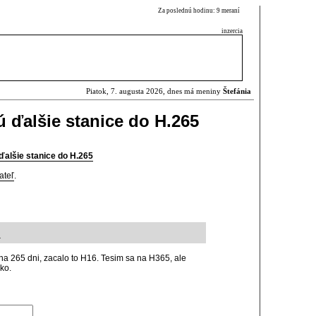
Za poslednú hodinu: 9 meraní
inzercia
Piatok, 7. augusta 2026, dnes má meniny
Štefánia
 ďalšie stanice do H.265
alšie stanice do H.265
ateľ
.
4
na 265 dni, zacalo to H16. Tesim sa na H365, ale
ko.