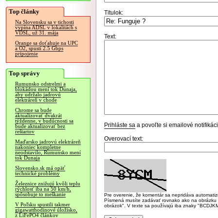
Top články
Titulok:
Na Slovensku sa v tichosti
vypína ADSL v lokalitách s
VDSL, už 31. mája
Text:
Orange sa doťahuje na UPC
a O2, spustí 2.5 Gbps
pripojenie
Top správy
Rumunsko odstrelmi a
blokádou mení tok Dunaja,
aby udržalo jadrovú
elektráreň v chode
Chrome sa bude
aktualizovať dvakrát
týždenne, v budúcnosti sa
Prihláste sa
a povoľte si emailové notifiká
bude aktualizovať bez
reštartov
Overovací text:
Maďarsko jadrovú elektráreň
nakoniec kompletne
neodstavilo, Rumunsko mení
tok Dunaja
Slovensko.sk má opäť
technické problémy
Železnice znižujú kvôli teplu
rýchlosť iba na 50 km/h,
spôsobuje to meškanie
Pre overenie, že komentár sa nepridáva automatizov
Písmená musíte zadávať rovnako ako na obrázku veľk
V Poľsku spustili takmer
obrázok". V texte sa používajú iba znaky "BC
gigawatthodinové úložisko,
z LiFePO4 článkov