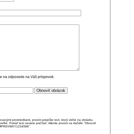
cie na odpovede na Váš príspevok.
anými prostriedkami, prosím prepíšte text, ktorý vidíte na obrázku.
é. Pokiaľ text neviete prečítať, kliknite prosím na tlačidlo "Obnoviť
DJKMPRSVWXY1234589".