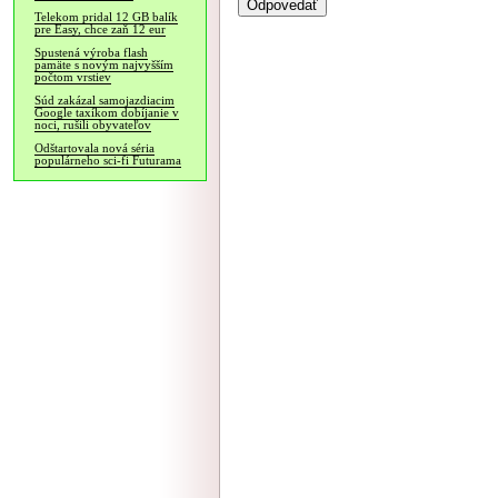
Telekom pridal 12 GB balík
pre Easy, chce zaň 12 eur
Spustená výroba flash
pamäte s novým najvyšším
počtom vrstiev
Súd zakázal samojazdiacim
Google taxíkom dobíjanie v
noci, rušili obyvateľov
Odštartovala nová séria
populárneho sci-fi Futurama