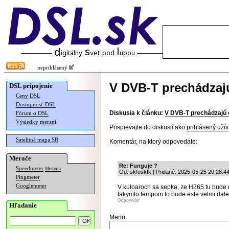
neprihlásený
V DVB-T prechádzajú
DSL pripojenie
Ceny DSL
Dostupnosť DSL
Diskusia k článku:
V DVB-T prechádzajú ď
Fórum o DSL
Výsledky meraní
Prispievajte do diskusií ako
prihlásený užív
Satelitná mapa SR
Komentár, na ktorý odpovedáte:
Merače
Re: Funguje ?
Speedmeter
Merania
Od: skfoskfk | Pridané: 2025-05-25 20:28:4
Pingmeter
Googlemeter
V kuloaroch sa sepka, ze H265 tu bude 
takymto tempom to bude este velmi dale
Odpovedať
Hľadanie
Meno: