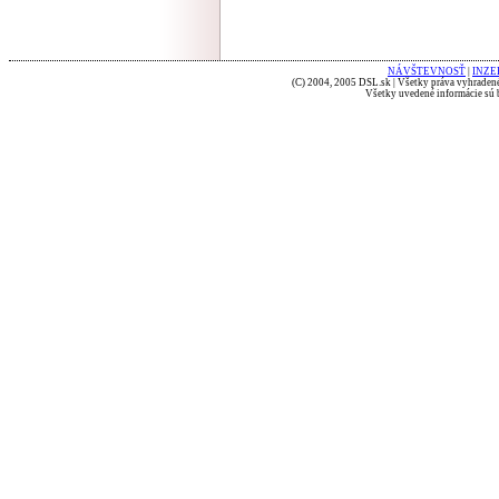
NÁVŠTEVNOSŤ
|
INZE
(C) 2004, 2005 DSL.sk | Všetky práva vyhradené
Všetky uvedené informácie sú b