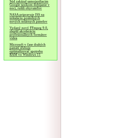
Súd zakázal samojazdiacim
Google taxíkom dobíjanie v
noci, rušili obyvateľov
NASA pripravuje ISS na
inštaláciu posledných
nových solárnych panelov
Vydaný nový FFmpeg 9.0,
zlepšil akceleráciu
profesionálnych formátov
videa
Microsoft v čase drahých
pamätí sľubuje
optimalizovať spotrebu
RAM vo Windows 11