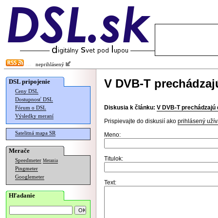
neprihlásený
V DVB-T prechádzajú
DSL pripojenie
Ceny DSL
Dostupnosť DSL
Diskusia k článku:
V DVB-T prechádzajú ď
Fórum o DSL
Výsledky meraní
Prispievajte do diskusií ako
prihlásený užív
Satelitná mapa SR
Meno:
Merače
Titulok:
Speedmeter
Merania
Pingmeter
Googlemeter
Text:
Hľadanie