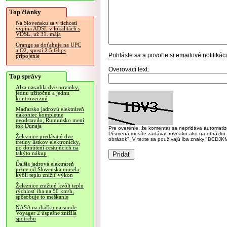
Top články
Na Slovensku sa v tichosti
vypína ADSL v lokalitách s
VDSL, už 31. mája
Orange sa doťahuje na UPC
a O2, spustí 2.5 Gbps
Prihláste sa
a povoľte si emailové notifiká
pripojenie
Overovací text:
Top správy
Alza nasadila dve novinky,
jednu užitočnú a jednu
kontroverznú
Maďarsko jadrovú elektráreň
nakoniec kompletne
neodstavilo, Rumunsko mení
tok Dunaja
Pre overenie, že komentár sa nepridáva automatizov
Písmená musíte zadávať rovnako ako na obrázku veľk
Železnice predávajú dve
obrázok". V texte sa používajú iba znaky "BC
tretiny lístkov elektronicky,
po donútení cestujúcich na
takýto nákup
Ďalšia jadrová elektráreň
južne od Slovenska musela
kvôli teplu znížiť výkon
Železnice znižujú kvôli teplu
rýchlosť iba na 50 km/h,
spôsobuje to meškanie
NASA na diaľku na sonde
Voyager 2 úspešne znížila
spotrebu