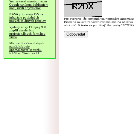
Súd zakázal samojazdiacim
Google taxíkom dobíjanie v
noci, rušili obyvateľov
NASA pripravuje ISS na
inštaláciu posledných
Pre overenie, že komentár sa nepridáva automatizov
nových solárnych panelov
Písmená musíte zadávať rovnako ako na obrázku veľk
obrázok". V texte sa používajú iba znaky "BC
Vydaný nový FFmpeg 9.0,
zlepšil akceleráciu
profesionálnych formátov
videa
Microsoft v čase drahých
pamätí sľubuje
optimalizovať spotrebu
RAM vo Windows 11