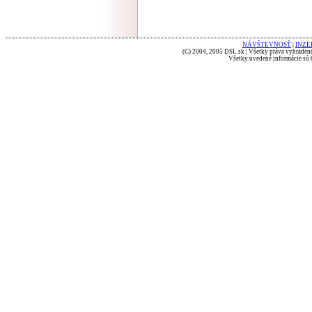
NÁVŠTEVNOSŤ
|
INZE
(C) 2004, 2005 DSL.sk | Všetky práva vyhradené
Všetky uvedené informácie sú b