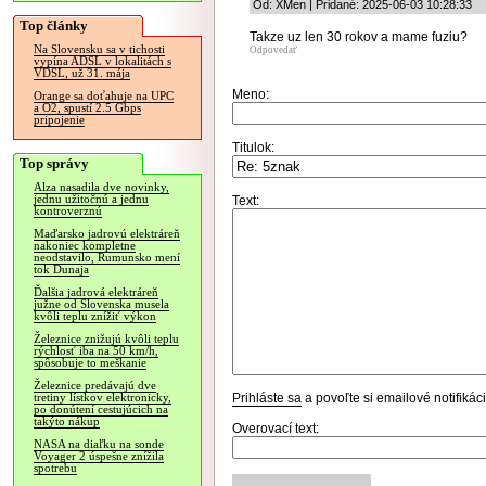
Od: XMen | Pridané: 2025-06-03 10:28:33
Top články
Takze uz len 30 rokov a mame fuziu?
Na Slovensku sa v tichosti
Odpovedať
vypína ADSL v lokalitách s
VDSL, už 31. mája
Meno:
Orange sa doťahuje na UPC
a O2, spustí 2.5 Gbps
pripojenie
Titulok:
Top správy
Alza nasadila dve novinky,
jednu užitočnú a jednu
Text:
kontroverznú
Maďarsko jadrovú elektráreň
nakoniec kompletne
neodstavilo, Rumunsko mení
tok Dunaja
Ďalšia jadrová elektráreň
južne od Slovenska musela
kvôli teplu znížiť výkon
Železnice znižujú kvôli teplu
rýchlosť iba na 50 km/h,
spôsobuje to meškanie
Železnice predávajú dve
Prihláste sa
a povoľte si emailové notifiká
tretiny lístkov elektronicky,
po donútení cestujúcich na
takýto nákup
Overovací text:
NASA na diaľku na sonde
Voyager 2 úspešne znížila
spotrebu