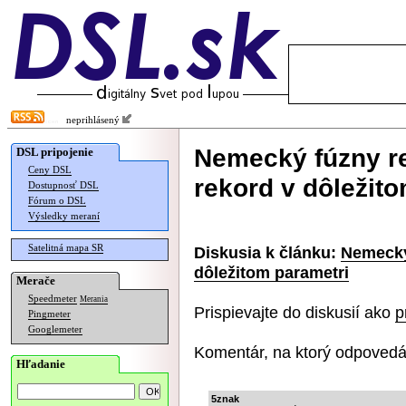
neprihlásený
Nemecký fúzny re
DSL pripojenie
Ceny DSL
rekord v dôležit
Dostupnosť DSL
Fórum o DSL
Výsledky meraní
Satelitná mapa SR
Diskusia k článku:
Nemecký
dôležitom parametri
Merače
Speedmeter
Merania
Prispievajte do diskusií ako
p
Pingmeter
Googlemeter
Komentár, na ktorý odpovedá
Hľadanie
5znak