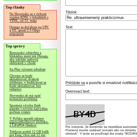
Top články
Titulok:
Na Slovensku sa v tichosti
vypína ADSL v lokalitách s
VDSL, už 31. mája
Text:
Orange sa doťahuje na UPC
a O2, spustí 2.5 Gbps
pripojenie
Top správy
Rumunsko odstrelmi a
blokádou mení tok Dunaja,
aby udržalo jadrovú
elektráreň v chode
Joj Play výrazne zdražuje
Chrome sa bude
aktualizovať dvakrát
týždenne, v budúcnosti sa
Prihláste sa
a povoľte si emailové notifiká
bude aktualizovať bez
reštartov
Overovací text:
Slovensko.sk má opäť
technické problémy
Spustená výroba flash
pamäte s novým najvyšším
počtom vrstiev
V Poľsku spustili takmer
gigawatthodinové úložisko,
z LiFePO4 článkov
Pre overenie, že komentár sa nepridáva automatizov
Písmená musíte zadávať rovnako ako na obrázku veľk
Telekom pridal 12 GB balík
obrázok". V texte sa používajú iba znaky "BC
pre Easy, chce zaň 12 eur