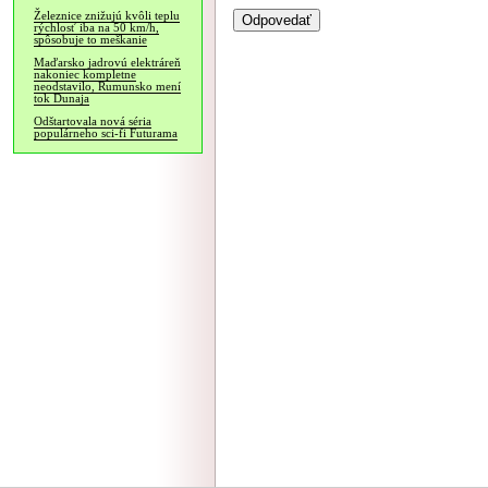
Železnice znižujú kvôli teplu
rýchlosť iba na 50 km/h,
spôsobuje to meškanie
Maďarsko jadrovú elektráreň
nakoniec kompletne
neodstavilo, Rumunsko mení
tok Dunaja
Odštartovala nová séria
populárneho sci-fi Futurama