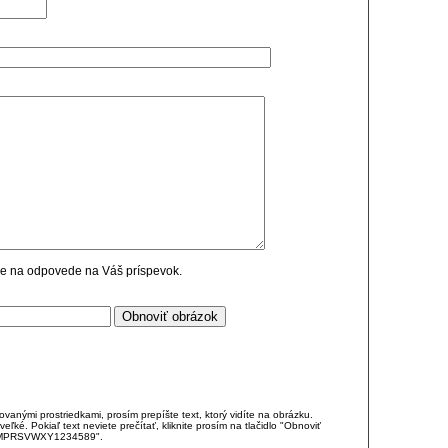
cie na odpovede na Váš príspevok.
anými prostriedkami, prosím prepíšte text, ktorý vidíte na obrázku.
é. Pokiaľ text neviete prečítať, kliknite prosím na tlačidlo "Obnoviť
DJKMPRSVWXY1234589".