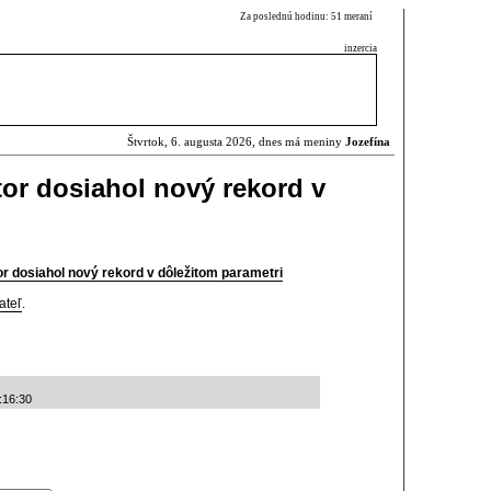
Za poslednú hodinu: 51 meraní
inzercia
Štvrtok, 6. augusta 2026, dnes má meniny
Jozefína
or dosiahol nový rekord v
 dosiahol nový rekord v dôležitom parametri
ateľ
.
:16:30