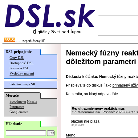
neprihlásený
Nemecký fúzny reakt
DSL pripojenie
Ceny DSL
dôležitom parametri
Dostupnosť DSL
Fórum o DSL
Výsledky meraní
Diskusia k článku:
Nemecký fúzny reaktor
Satelitná mapa SR
Prispievajte do diskusií ako
prihlásený užív
Komentár, na ktorý odpovedáte:
Merače
Speedmeter
Merania
Pingmeter
Re: ultraumiernený prakticizmus
Googlemeter
Od: Whenramstein | Pridané: 2025-06-03 13
plazmu nie plaza
Hľadanie
Odpovedať
Meno: