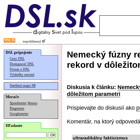
neprihlásený
Nemecký fúzny re
DSL pripojenie
Ceny DSL
rekord v dôležit
Dostupnosť DSL
Fórum o DSL
Výsledky meraní
Satelitná mapa SR
Diskusia k článku:
Nemecký
dôležitom parametri
Merače
Speedmeter
Merania
Prispievajte do diskusií ako
p
Pingmeter
Googlemeter
Komentár, na ktorý odpovedá
Hľadanie
ultraradikálny fakticizmus