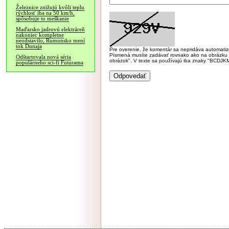
Železnice znižujú kvôli teplu
rýchlosť iba na 50 km/h,
spôsobuje to meškanie
Maďarsko jadrovú elektráreň
nakoniec kompletne
neodstavilo, Rumunsko mení
tok Dunaja
Pre overenie, že komentár sa nepridáva automatizov
Písmená musíte zadávať rovnako ako na obrázku veľk
Odštartovala nová séria
obrázok". V texte sa používajú iba znaky "BC
populárneho sci-fi Futurama