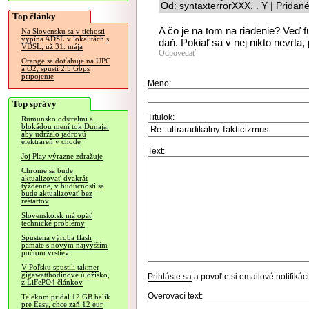
Od: syntaxterrorXXX, . Y | Pridan
Top články
A čo je na tom na riadenie? Veď
Na Slovensku sa v tichosti
vypína ADSL v lokalitách s
daň. Pokiaľ sa v nej nikto nevŕta
VDSL, už 31. mája
Odpovedať
Orange sa doťahuje na UPC
a O2, spustí 2.5 Gbps
pripojenie
Meno:
Top správy
Titulok:
Rumunsko odstrelmi a
blokádou mení tok Dunaja,
aby udržalo jadrovú
elektráreň v chode
Text:
Joj Play výrazne zdražuje
Chrome sa bude
aktualizovať dvakrát
týždenne, v budúcnosti sa
bude aktualizovať bez
reštartov
Slovensko.sk má opäť
technické problémy
Spustená výroba flash
pamäte s novým najvyšším
počtom vrstiev
V Poľsku spustili takmer
gigawatthodinové úložisko,
Prihláste sa
a povoľte si emailové notifiká
z LiFePO4 článkov
Overovací text:
Telekom pridal 12 GB balík
pre Easy, chce zaň 12 eur