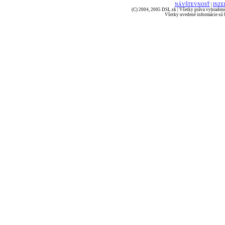
NÁVŠTEVNOSŤ
|
INZE
(C) 2004, 2005 DSL.sk | Všetky práva vyhradené
Všetky uvedené informácie sú b