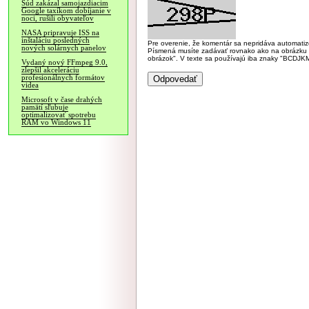
Súd zakázal samojazdiacim
Google taxíkom dobíjanie v
noci, rušili obyvateľov
NASA pripravuje ISS na
inštaláciu posledných
Pre overenie, že komentár sa nepridáva automatizov
nových solárnych panelov
Písmená musíte zadávať rovnako ako na obrázku veľk
obrázok". V texte sa používajú iba znaky "BC
Vydaný nový FFmpeg 9.0,
zlepšil akceleráciu
profesionálnych formátov
videa
Microsoft v čase drahých
pamätí sľubuje
optimalizovať spotrebu
RAM vo Windows 11