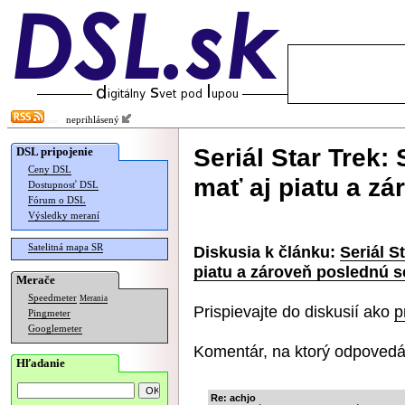
neprihlásený
Seriál Star Trek
DSL pripojenie
Ceny DSL
mať aj piatu a zá
Dostupnosť DSL
Fórum o DSL
Výsledky meraní
Satelitná mapa SR
Diskusia k článku:
Seriál S
piatu a zároveň poslednú s
Merače
Speedmeter
Merania
Prispievajte do diskusií ako
p
Pingmeter
Googlemeter
Komentár, na ktorý odpovedá
Hľadanie
Re: achjo