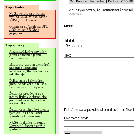
Od: Baltazár Kokoschka | Pridané: 2025-06
Top články
Zlé jazyky tvrdia, že Holmenkol červený
Na Slovensku sa v tichosti
Odpovedať
vypína ADSL v lokalitách s
VDSL, už 31. mája
Meno:
Orange sa doťahuje na UPC
a O2, spustí 2.5 Gbps
pripojenie
Titulok:
Top správy
Alza nasadila dve novinky,
jednu užitočnú a jednu
Text:
kontroverznú
Maďarsko jadrovú elektráreň
nakoniec kompletne
neodstavilo, Rumunsko mení
tok Dunaja
Ďalšia jadrová elektráreň
južne od Slovenska musela
kvôli teplu znížiť výkon
Železnice predávajú dve
tretiny lístkov elektronicky,
po donútení cestujúcich na
takýto nákup
Prihláste sa
a povoľte si emailové notifiká
Železnice znižujú kvôli teplu
rýchlosť iba na 50 km/h,
spôsobuje to meškanie
Overovací text:
NASA na diaľku na sonde
Voyager 2 úspešne znížila
spotrebu