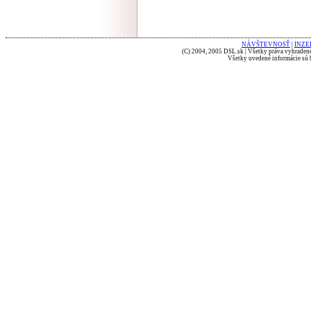
NÁVŠTEVNOSŤ
|
INZE
(C) 2004, 2005 DSL.sk | Všetky práva vyhradené
Všetky uvedené informácie sú b