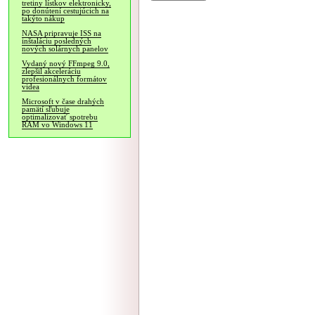
tretiny lístkov elektronicky,
po donútení cestujúcich na
takýto nákup
NASA pripravuje ISS na
inštaláciu posledných
nových solárnych panelov
Vydaný nový FFmpeg 9.0,
zlepšil akceleráciu
profesionálnych formátov
videa
Microsoft v čase drahých
pamätí sľubuje
optimalizovať spotrebu
RAM vo Windows 11