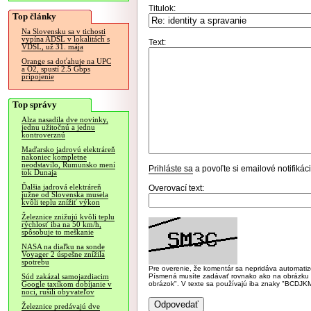
Titulok:
Top články
Na Slovensku sa v tichosti
vypína ADSL v lokalitách s
Text:
VDSL, už 31. mája
Orange sa doťahuje na UPC
a O2, spustí 2.5 Gbps
pripojenie
Top správy
Alza nasadila dve novinky,
jednu užitočnú a jednu
kontroverznú
Maďarsko jadrovú elektráreň
nakoniec kompletne
neodstavilo, Rumunsko mení
Prihláste sa
a povoľte si emailové notifiká
tok Dunaja
Ďalšia jadrová elektráreň
Overovací text:
južne od Slovenska musela
kvôli teplu znížiť výkon
Železnice znižujú kvôli teplu
rýchlosť iba na 50 km/h,
spôsobuje to meškanie
NASA na diaľku na sonde
Voyager 2 úspešne znížila
spotrebu
Pre overenie, že komentár sa nepridáva automatizov
Písmená musíte zadávať rovnako ako na obrázku veľk
Súd zakázal samojazdiacim
obrázok". V texte sa používajú iba znaky "BC
Google taxíkom dobíjanie v
noci, rušili obyvateľov
Železnice predávajú dve