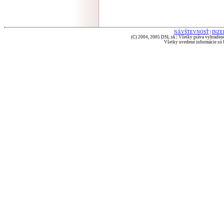
NÁVŠTEVNOSŤ
|
INZE
(C) 2004, 2005 DSL.sk | Všetky práva vyhradené
Všetky uvedené informácie sú b