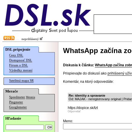
neprihlásený
WhatsApp začína zo
DSL pripojenie
Ceny DSL
Dostupnosť DSL
Diskusia k článku:
WhatsApp začína zob
Fórum o DSL
Výsledky meraní
Prispievajte do diskusií ako
prihlásený užív
Satelitná mapa SR
Komentár, na ktorý odpovedáte:
Merače
Re: identity a spravanie
Speedmeter
Merania
Od: MAJAK - neregistrovany original | Prida
Pingmeter
Googlemeter
https://dopice.sk/tzt
Odpovedať
Hľadanie
Meno: