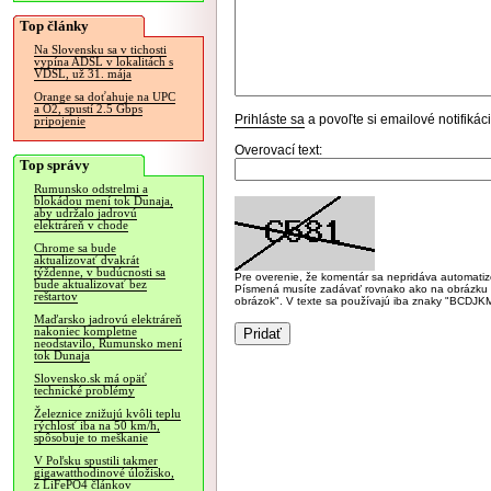
Top články
Na Slovensku sa v tichosti
vypína ADSL v lokalitách s
VDSL, už 31. mája
Orange sa doťahuje na UPC
a O2, spustí 2.5 Gbps
Prihláste sa
a povoľte si emailové notifiká
pripojenie
Overovací text:
Top správy
Rumunsko odstrelmi a
blokádou mení tok Dunaja,
aby udržalo jadrovú
elektráreň v chode
Chrome sa bude
aktualizovať dvakrát
týždenne, v budúcnosti sa
Pre overenie, že komentár sa nepridáva automatizov
bude aktualizovať bez
Písmená musíte zadávať rovnako ako na obrázku veľk
reštartov
obrázok". V texte sa používajú iba znaky "BC
Maďarsko jadrovú elektráreň
nakoniec kompletne
neodstavilo, Rumunsko mení
tok Dunaja
Slovensko.sk má opäť
technické problémy
Železnice znižujú kvôli teplu
rýchlosť iba na 50 km/h,
spôsobuje to meškanie
V Poľsku spustili takmer
gigawatthodinové úložisko,
z LiFePO4 článkov