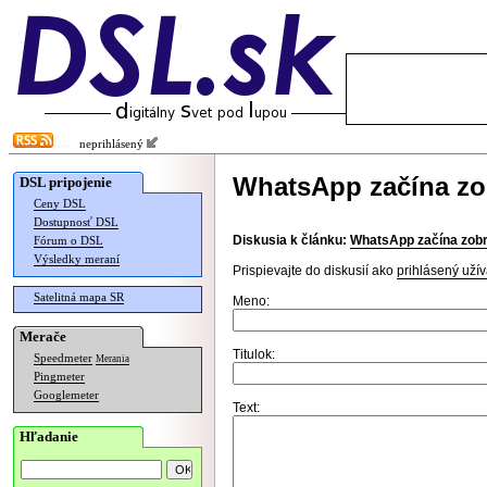
neprihlásený
WhatsApp začína zo
DSL pripojenie
Ceny DSL
Dostupnosť DSL
Diskusia k článku:
WhatsApp začína zob
Fórum o DSL
Výsledky meraní
Prispievajte do diskusií ako
prihlásený užív
Satelitná mapa SR
Meno:
Merače
Titulok:
Speedmeter
Merania
Pingmeter
Googlemeter
Text:
Hľadanie