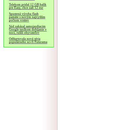
Telekom pridal 12 GB balík
pre Easy, chce zaň 12 eur
Spustená výroba flash
pamäte s novým najvyšším
počtom vrstiev
Súd zakázal samojazdiacim
Google taxíkom dobíjanie v
noci, rušili obyvateľov
Odštartovala nová séria
populárneho sci-fi Futurama