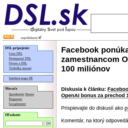
neprihlásený
Facebook ponúk
DSL pripojenie
Ceny DSL
zamestnancom Op
Dostupnosť DSL
Fórum o DSL
100 miliónov
Výsledky meraní
Satelitná mapa SR
Diskusia k článku:
Faceboo
Merače
OpenAI bonus za prechod 
Speedmeter
Merania
Pingmeter
Googlemeter
Prispievajte do diskusií ako
p
Hľadanie
Komentár, na ktorý odpovedá