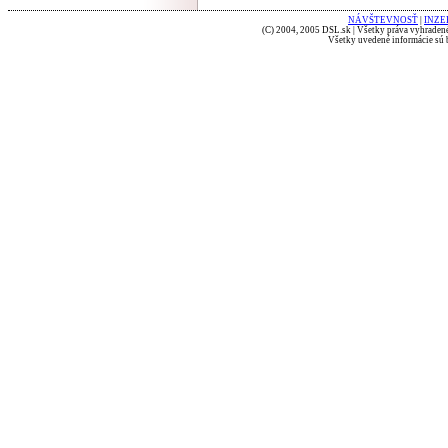
NÁVŠTEVNOSŤ
|
INZE
(C) 2004, 2005 DSL.sk | Všetky práva vyhradené
Všetky uvedené informácie sú b