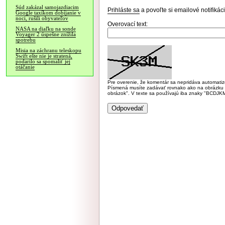
Súd zakázal samojazdiacim
Prihláste sa
a povoľte si emailové notifiká
Google taxíkom dobíjanie v
noci, rušili obyvateľov
Overovací text:
NASA na diaľku na sonde
Voyager 2 úspešne znížila
spotrebu
Misia na záchranu teleskopu
Swift ešte nie je stratená,
podarilo sa spomaliť jej
otáčanie
Pre overenie, že komentár sa nepridáva automatizov
Písmená musíte zadávať rovnako ako na obrázku veľk
obrázok". V texte sa používajú iba znaky "BC