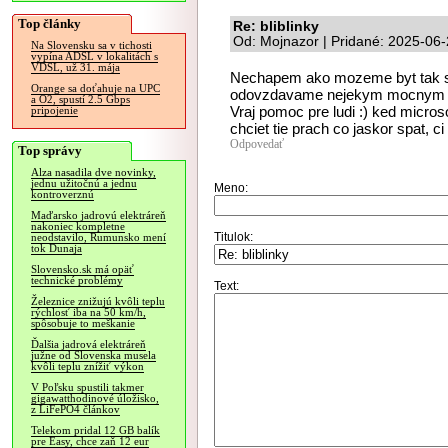
Top články
Re: bliblinky
Od: Mojnazor | Pridané: 2025-06
Na Slovensku sa v tichosti
vypína ADSL v lokalitách s
VDSL, už 31. mája
Nechapem ako mozeme byt tak sp
Orange sa doťahuje na UPC
odovzdavame nejekym mocnym kor
a O2, spustí 2.5 Gbps
Vraj pomoc pre ludi :) ked microso
pripojenie
chciet tie prach co jaskor spat, ci
Odpovedať
Top správy
Alza nasadila dve novinky,
jednu užitočnú a jednu
Meno:
kontroverznú
Maďarsko jadrovú elektráreň
nakoniec kompletne
Titulok:
neodstavilo, Rumunsko mení
tok Dunaja
Slovensko.sk má opäť
technické problémy
Text:
Železnice znižujú kvôli teplu
rýchlosť iba na 50 km/h,
spôsobuje to meškanie
Ďalšia jadrová elektráreň
južne od Slovenska musela
kvôli teplu znížiť výkon
V Poľsku spustili takmer
gigawatthodinové úložisko,
z LiFePO4 článkov
Telekom pridal 12 GB balík
pre Easy, chce zaň 12 eur