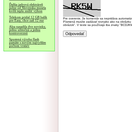
Ďalšia jadrová elektráreň
južne od Slovenska musela
kvôli teplu znížiť výkon
Telekom pridal 12 GB balík
Pre overenie, že komentár sa nepridáva automatizov
pre Easy, chce zaň 12 eur
Písmená musíte zadávať rovnako ako na obrázku veľk
obrázok". V texte sa používajú iba znaky "BC
Alza nasadila dve novinky,
jednu užitočnú a jednu
kontroverznú
Spustená výroba flash
pamäte s novým najvyšším
počtom vrstiev