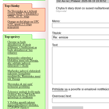
Od: Asi ne | Pridané: 2025-06-19 19:30:52
Top články
Chyba ti stary dizel co sused naštartova
Na Slovensku sa v tichosti
Odpovedať
vypína ADSL v lokalitách s
VDSL, už 31. mája
Meno:
Orange sa doťahuje na UPC
a O2, spustí 2.5 Gbps
pripojenie
Titulok:
Top správy
Chrome sa bude
aktualizovať dvakrát
Text:
týždenne, v budúcnosti sa
bude aktualizovať bez
reštartov
Rumunsko odstrelmi a
blokádou mení tok Dunaja,
aby udržalo jadrovú
elektráreň v chode
Maďarsko jadrovú elektráreň
nakoniec kompletne
neodstavilo, Rumunsko mení
tok Dunaja
Slovensko.sk má opäť
technické problémy
Prihláste sa
a povoľte si emailové notifiká
Železnice znižujú kvôli teplu
rýchlosť iba na 50 km/h,
Overovací text:
spôsobuje to meškanie
V Poľsku spustili takmer
gigawatthodinové úložisko,
z LiFePO4 článkov