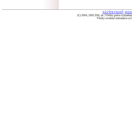
NÁVŠTEVNOSŤ
|
INZE
(C) 2004, 2005 DSL.sk | Všetky práva vyhradené
Všetky uvedené informácie sú b