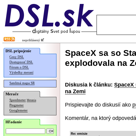
neprihlásený
SpaceX sa so Sta
DSL pripojenie
Ceny DSL
explodovala na 
Dostupnosť DSL
Fórum o DSL
Výsledky meraní
Satelitná mapa SR
Diskusia k článku:
SpaceX s
na Zemi
Merače
Speedmeter
Merania
Prispievajte do diskusií ako
p
Pingmeter
Googlemeter
Komentár, na ktorý odpovedá
Hľadanie
Re: emisie