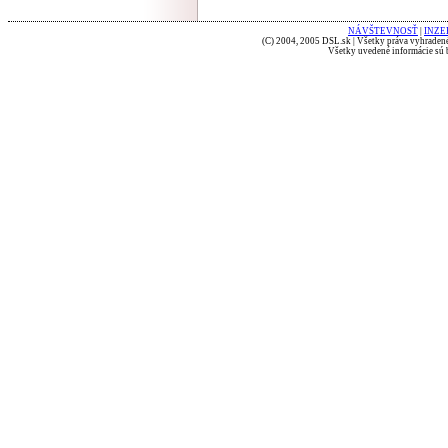
NÁVŠTEVNOSŤ
|
INZE
(C) 2004, 2005 DSL.sk | Všetky práva vyhradené
Všetky uvedené informácie sú b