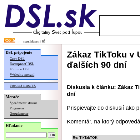
neprihlásený
Zákaz TikToku v 
DSL pripojenie
Ceny DSL
ďalších 90 dní
Dostupnosť DSL
Fórum o DSL
Výsledky meraní
Satelitná mapa SR
Diskusia k článku:
Zákaz Ti
dní
Merače
Speedmeter
Merania
Prispievajte do diskusií ako
p
Pingmeter
Googlemeter
Komentár, na ktorý odpovedá
Hľadanie
Re: TikTakTOK