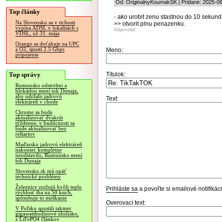
Od: OriginalnyKoumakSK | Pridané: 2025-06
Top články
- ako urobit zenu stastnou do 10 sekund
Na Slovensku sa v tichosti
>> otvorit plnu penazenku.
vypína ADSL v lokalitách s
Odpovedať
VDSL, už 31. mája
Orange sa doťahuje na UPC
a O2, spustí 2.5 Gbps
Meno:
pripojenie
Top správy
Titulok:
Rumunsko odstrelmi a
blokádou mení tok Dunaja,
aby udržalo jadrovú
Text:
elektráreň v chode
Chrome sa bude
aktualizovať dvakrát
týždenne, v budúcnosti sa
bude aktualizovať bez
reštartov
Maďarsko jadrovú elektráreň
nakoniec kompletne
neodstavilo, Rumunsko mení
tok Dunaja
Slovensko.sk má opäť
technické problémy
Železnice znižujú kvôli teplu
Prihláste sa
a povoľte si emailové notifiká
rýchlosť iba na 50 km/h,
spôsobuje to meškanie
Overovací text:
V Poľsku spustili takmer
gigawatthodinové úložisko,
z LiFePO4 článkov