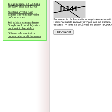
Telekom pridal 12 GB balík
pre Easy, chce zaň 12 eur
Spustená výroba flash
pamäte s novým najvyšším
počtom vrstiev
Pre overenie, že komentár sa nepridáva automatizov
Písmená musíte zadávať rovnako ako na obrázku veľk
Súd zakázal samojazdiacim
obrázok". V texte sa používajú iba znaky "BC
Google taxíkom dobíjanie v
noci, rušili obyvateľov
Odštartovala nová séria
populárneho sci-fi Futurama