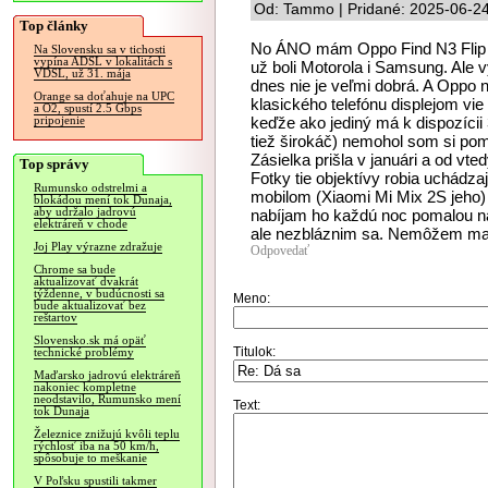
Od: Tammo | Pridané: 2025-06-24
Top články
No ÁNO mám Oppo Find N3 Flip a 
Na Slovensku sa v tichosti
vypína ADSL v lokalitách s
už boli Motorola i Samsung. Ale v
VDSL, už 31. mája
dnes nie je veľmi dobrá. A Oppo
Orange sa doťahuje na UPC
klasického telefónu displejom vie 
a O2, spustí 2.5 Gbps
keďže ako jediný má k dispozícii 3
pripojenie
tiež širokáč) nemohol som si po
Zásielka prišla v januári a od vt
Top správy
Fotky tie objektívy robia uchádz
Rumunsko odstrelmi a
mobilom (Xiaomi Mi Mix 2S jeho) 
blokádou mení tok Dunaja,
aby udržalo jadrovú
nabíjam ho každú noc pomalou nab
elektráreň v chode
ale nezbláznim sa. Nemôžem mať 
Joj Play výrazne zdražuje
Odpovedať
Chrome sa bude
aktualizovať dvakrát
týždenne, v budúcnosti sa
Meno:
bude aktualizovať bez
reštartov
Slovensko.sk má opäť
Titulok:
technické problémy
Maďarsko jadrovú elektráreň
nakoniec kompletne
neodstavilo, Rumunsko mení
Text:
tok Dunaja
Železnice znižujú kvôli teplu
rýchlosť iba na 50 km/h,
spôsobuje to meškanie
V Poľsku spustili takmer