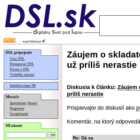
neprihlásený
Záujem o skladat
DSL pripojenie
Ceny DSL
už príliš nerastie
Dostupnosť DSL
Fórum o DSL
Výsledky meraní
Satelitná mapa SR
Diskusia k článku:
Záujem 
príliš nerastie
Merače
Speedmeter
Merania
Prispievajte do diskusií ako
p
Pingmeter
Googlemeter
Komentár, na ktorý odpovedá
Hľadanie
Re: Dá sa