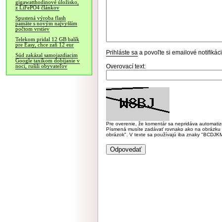
gigawatthodinové úložisko,
z LiFePO4 článkov
Spustená výroba flash
pamäte s novým najvyšším
počtom vrstiev
Telekom pridal 12 GB balík
pre Easy, chce zaň 12 eur
Prihláste sa
a povoľte si emailové notifiká
Súd zakázal samojazdiacim
Google taxíkom dobíjanie v
Overovací text:
noci, rušili obyvateľov
Pre overenie, že komentár sa nepridáva automatizov
Písmená musíte zadávať rovnako ako na obrázku veľk
obrázok". V texte sa používajú iba znaky "BC