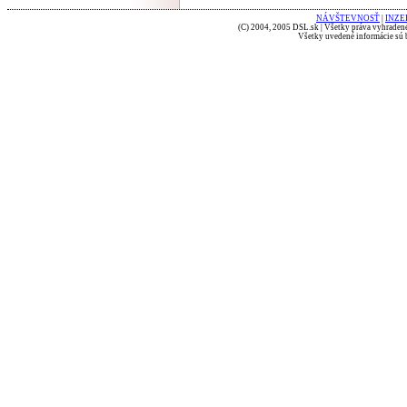
NÁVŠTEVNOSŤ
|
INZE
(C) 2004, 2005 DSL.sk | Všetky práva vyhradené
Všetky uvedené informácie sú b