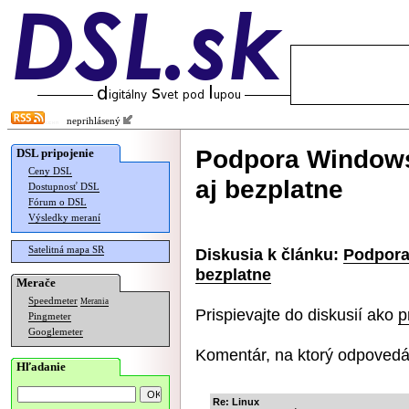
neprihlásený
Podpora Windows 
DSL pripojenie
Ceny DSL
aj bezplatne
Dostupnosť DSL
Fórum o DSL
Výsledky meraní
Satelitná mapa SR
Diskusia k článku:
Podpora
bezplatne
Merače
Speedmeter
Merania
Prispievajte do diskusií ako
p
Pingmeter
Googlemeter
Komentár, na ktorý odpovedá
Hľadanie
Re: Linux