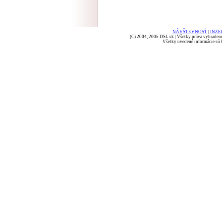
NÁVŠTEVNOSŤ
|
INZE
(C) 2004, 2005 DSL.sk | Všetky práva vyhradené
Všetky uvedené informácie sú b