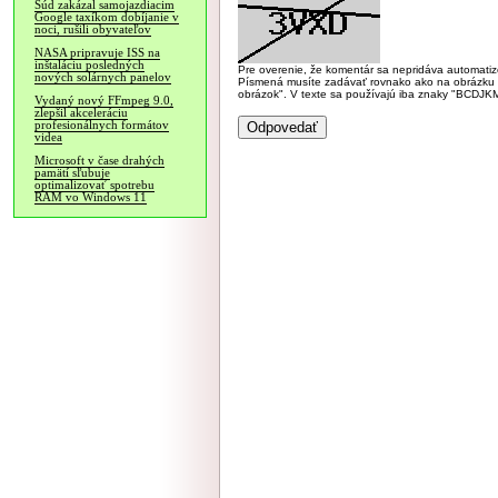
Súd zakázal samojazdiacim
Google taxíkom dobíjanie v
noci, rušili obyvateľov
NASA pripravuje ISS na
inštaláciu posledných
Pre overenie, že komentár sa nepridáva automatizov
nových solárnych panelov
Písmená musíte zadávať rovnako ako na obrázku veľk
obrázok". V texte sa používajú iba znaky "BC
Vydaný nový FFmpeg 9.0,
zlepšil akceleráciu
profesionálnych formátov
videa
Microsoft v čase drahých
pamätí sľubuje
optimalizovať spotrebu
RAM vo Windows 11