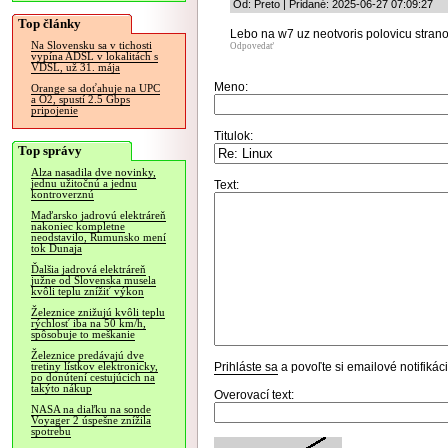
Od: Preto | Pridané: 2025-06-27 07:09:27
Top články
Lebo na w7 uz neotvoris polovicu stran
Na Slovensku sa v tichosti
Odpovedať
vypína ADSL v lokalitách s
VDSL, už 31. mája
Meno:
Orange sa doťahuje na UPC
a O2, spustí 2.5 Gbps
pripojenie
Titulok:
Top správy
Alza nasadila dve novinky,
jednu užitočnú a jednu
Text:
kontroverznú
Maďarsko jadrovú elektráreň
nakoniec kompletne
neodstavilo, Rumunsko mení
tok Dunaja
Ďalšia jadrová elektráreň
južne od Slovenska musela
kvôli teplu znížiť výkon
Železnice znižujú kvôli teplu
rýchlosť iba na 50 km/h,
spôsobuje to meškanie
Železnice predávajú dve
Prihláste sa
a povoľte si emailové notifiká
tretiny lístkov elektronicky,
po donútení cestujúcich na
takýto nákup
Overovací text:
NASA na diaľku na sonde
Voyager 2 úspešne znížila
spotrebu