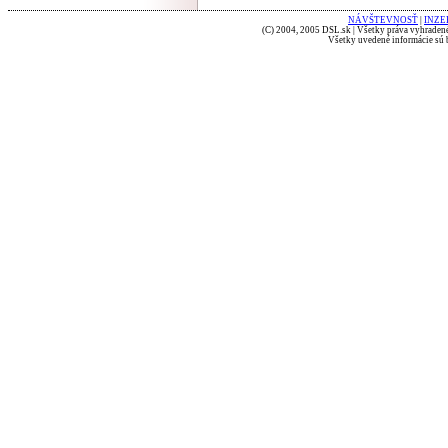
NÁVŠTEVNOSŤ
|
INZE
(C) 2004, 2005 DSL.sk | Všetky práva vyhradené
Všetky uvedené informácie sú b