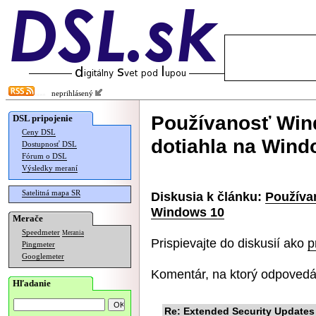
neprihlásený
Používanosť Win
DSL pripojenie
Ceny DSL
dotiahla na Wind
Dostupnosť DSL
Fórum o DSL
Výsledky meraní
Satelitná mapa SR
Diskusia k článku:
Používa
Windows 10
Merače
Speedmeter
Merania
Prispievajte do diskusií ako
p
Pingmeter
Googlemeter
Komentár, na ktorý odpovedá
Hľadanie
Re: Extended Security Updates