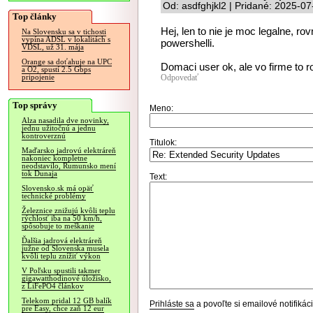
Od: asdfghjkl2 | Pridané: 2025-0
Top články
Hej, len to nie je moc legalne, ro
Na Slovensku sa v tichosti
vypína ADSL v lokalitách s
powershelli.
VDSL, už 31. mája
Orange sa doťahuje na UPC
Domaci user ok, ale vo firme to r
a O2, spustí 2.5 Gbps
Odpovedať
pripojenie
Top správy
Meno:
Alza nasadila dve novinky,
jednu užitočnú a jednu
kontroverznú
Titulok:
Maďarsko jadrovú elektráreň
nakoniec kompletne
neodstavilo, Rumunsko mení
tok Dunaja
Text:
Slovensko.sk má opäť
technické problémy
Železnice znižujú kvôli teplu
rýchlosť iba na 50 km/h,
spôsobuje to meškanie
Ďalšia jadrová elektráreň
južne od Slovenska musela
kvôli teplu znížiť výkon
V Poľsku spustili takmer
gigawatthodinové úložisko,
z LiFePO4 článkov
Telekom pridal 12 GB balík
Prihláste sa
a povoľte si emailové notifiká
pre Easy, chce zaň 12 eur