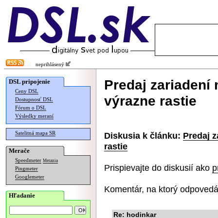
neprihlásený
Predaj zariadení 
DSL pripojenie
Ceny DSL
výrazne rastie
Dostupnosť DSL
Fórum o DSL
Výsledky meraní
Satelitná mapa SR
Diskusia k článku:
Predaj z
rastie
Merače
Speedmeter
Merania
Prispievajte do diskusií ako
p
Pingmeter
Googlemeter
Komentár, na ktorý odpovedá
Hľadanie
Re: hodinkar