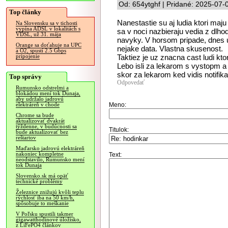
Od: 654ytghf | Pridané: 2025-07-
Top články
Nanestastie su aj ludia ktori maj
Na Slovensku sa v tichosti
vypína ADSL v lokalitách s
sa v noci nazbieraju vedia z dlh
VDSL, už 31. mája
navyky. V horsom pripade, dnes uz
Orange sa doťahuje na UPC
nejake data. Vlastna skusenost.
a O2, spustí 2.5 Gbps
Taktiez je uz znacna cast ludi kto
pripojenie
Lebo isli za lekarom s vystopm a 
skor za lekarom ked vidis notifika
Top správy
Odpovedať
Rumunsko odstrelmi a
blokádou mení tok Dunaja,
aby udržalo jadrovú
Meno:
elektráreň v chode
Chrome sa bude
aktualizovať dvakrát
týždenne, v budúcnosti sa
Titulok:
bude aktualizovať bez
reštartov
Maďarsko jadrovú elektráreň
nakoniec kompletne
Text:
neodstavilo, Rumunsko mení
tok Dunaja
Slovensko.sk má opäť
technické problémy
Železnice znižujú kvôli teplu
rýchlosť iba na 50 km/h,
spôsobuje to meškanie
V Poľsku spustili takmer
gigawatthodinové úložisko,
z LiFePO4 článkov