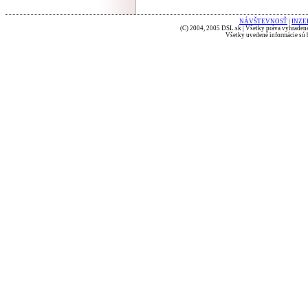
NÁVŠTEVNOSŤ
|
INZE
(C) 2004, 2005 DSL.sk | Všetky práva vyhradené
Všetky uvedené informácie sú b