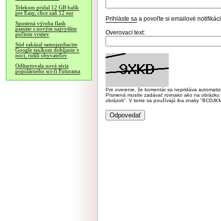
Telekom pridal 12 GB balík
pre Easy, chce zaň 12 eur
Prihláste sa
a povoľte si emailové notifiká
Spustená výroba flash
pamäte s novým najvyšším
Overovací text:
počtom vrstiev
Súd zakázal samojazdiacim
Google taxíkom dobíjanie v
noci, rušili obyvateľov
Odštartovala nová séria
populárneho sci-fi Futurama
Pre overenie, že komentár sa nepridáva automatizov
Písmená musíte zadávať rovnako ako na obrázku veľk
obrázok". V texte sa používajú iba znaky "BC