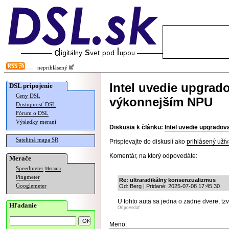
neprihlásený
Intel uvedie upgrad
DSL pripojenie
Ceny DSL
výkonnejším NPU
Dostupnosť DSL
Fórum o DSL
Výsledky meraní
Diskusia k článku:
Intel uvedie upgrado
Satelitná mapa SR
Prispievajte do diskusií ako
prihlásený užív
Komentár, na ktorý odpovedáte:
Merače
Speedmeter
Merania
Pingmeter
Re: ultraradikálny konsenzualizmus
Googlemeter
Od: Berg | Pridané: 2025-07-08 17:45:30
U tohto auta sa jedna o zadne dvere, tzv
Hľadanie
Odpovedať
Meno: