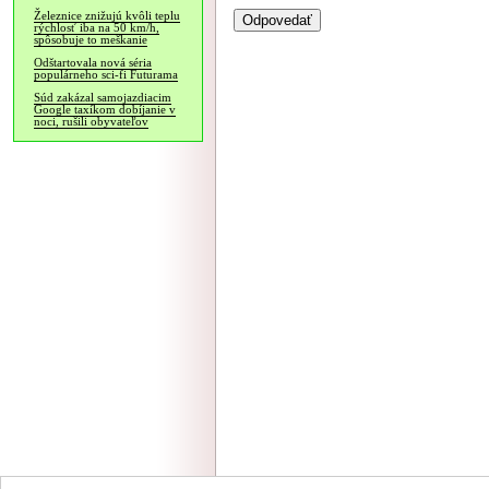
Železnice znižujú kvôli teplu
rýchlosť iba na 50 km/h,
spôsobuje to meškanie
Odštartovala nová séria
populárneho sci-fi Futurama
Súd zakázal samojazdiacim
Google taxíkom dobíjanie v
noci, rušili obyvateľov
NÁVŠTEVNOSŤ
|
INZE