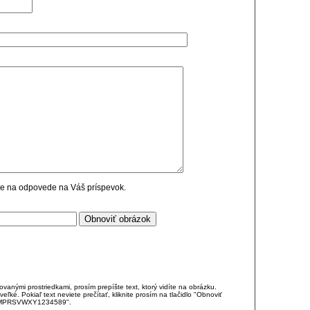
cie na odpovede na Váš príspevok.
anými prostriedkami, prosím prepíšte text, ktorý vidíte na obrázku.
é. Pokiaľ text neviete prečítať, kliknite prosím na tlačidlo "Obnoviť
DJKMPRSVWXY1234589".