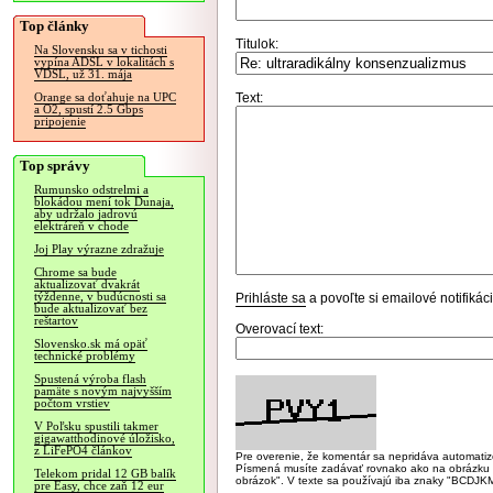
Top články
Titulok:
Na Slovensku sa v tichosti
vypína ADSL v lokalitách s
VDSL, už 31. mája
Text:
Orange sa doťahuje na UPC
a O2, spustí 2.5 Gbps
pripojenie
Top správy
Rumunsko odstrelmi a
blokádou mení tok Dunaja,
aby udržalo jadrovú
elektráreň v chode
Joj Play výrazne zdražuje
Chrome sa bude
aktualizovať dvakrát
týždenne, v budúcnosti sa
Prihláste sa
a povoľte si emailové notifiká
bude aktualizovať bez
reštartov
Overovací text:
Slovensko.sk má opäť
technické problémy
Spustená výroba flash
pamäte s novým najvyšším
počtom vrstiev
V Poľsku spustili takmer
gigawatthodinové úložisko,
z LiFePO4 článkov
Pre overenie, že komentár sa nepridáva automatizov
Písmená musíte zadávať rovnako ako na obrázku veľk
Telekom pridal 12 GB balík
obrázok". V texte sa používajú iba znaky "BC
pre Easy, chce zaň 12 eur