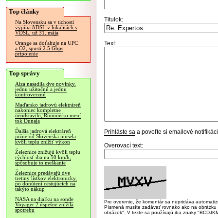
Top články
Titulok:
Na Slovensku sa v tichosti
vypína ADSL v lokalitách s
VDSL, už 31. mája
Text:
Orange sa doťahuje na UPC
a O2, spustí 2.5 Gbps
pripojenie
Top správy
Alza nasadila dve novinky,
jednu užitočnú a jednu
kontroverznú
Maďarsko jadrovú elektráreň
nakoniec kompletne
neodstavilo, Rumunsko mení
tok Dunaja
Ďalšia jadrová elektráreň
Prihláste sa
a povoľte si emailové notifiká
južne od Slovenska musela
kvôli teplu znížiť výkon
Overovací text:
Železnice znižujú kvôli teplu
rýchlosť iba na 50 km/h,
spôsobuje to meškanie
Železnice predávajú dve
tretiny lístkov elektronicky,
po donútení cestujúcich na
takýto nákup
NASA na diaľku na sonde
Pre overenie, že komentár sa nepridáva automatizov
Voyager 2 úspešne znížila
Písmená musíte zadávať rovnako ako na obrázku veľk
spotrebu
obrázok". V texte sa používajú iba znaky "BC