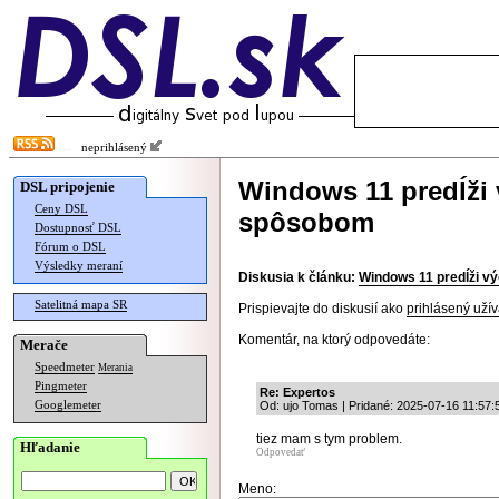
neprihlásený
Windows 11 predĺži 
DSL pripojenie
Ceny DSL
spôsobom
Dostupnosť DSL
Fórum o DSL
Výsledky meraní
Diskusia k článku:
Windows 11 predĺži v
Satelitná mapa SR
Prispievajte do diskusií ako
prihlásený užív
Komentár, na ktorý odpovedáte:
Merače
Speedmeter
Merania
Pingmeter
Re: Expertos
Googlemeter
Od: ujo Tomas | Pridané: 2025-07-16 11:57:
tiez mam s tym problem.
Hľadanie
Odpovedať
Meno: