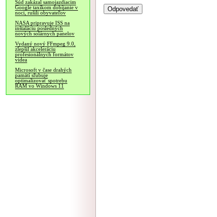
Súd zakázal samojazdiacim
Google taxíkom dobíjanie v
noci, rušili obyvateľov
NASA pripravuje ISS na
inštaláciu posledných
nových solárnych panelov
Vydaný nový FFmpeg 9.0,
zlepšil akceleráciu
profesionálnych formátov
videa
Microsoft v čase drahých
pamätí sľubuje
optimalizovať spotrebu
RAM vo Windows 11