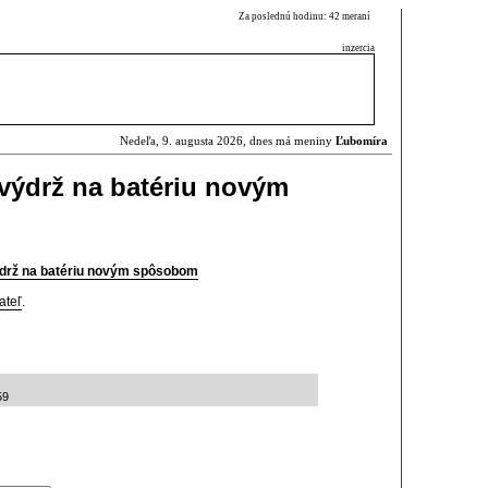
Za poslednú hodinu: 42 meraní
inzercia
Nedeľa, 9. augusta 2026, dnes má meniny
Ľubomíra
výdrž na batériu novým
ýdrž na batériu novým spôsobom
ateľ
.
59