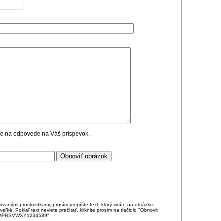
cie na odpovede na Váš príspevok.
anými prostriedkami, prosím prepíšte text, ktorý vidíte na obrázku.
é. Pokiaľ text neviete prečítať, kliknite prosím na tlačidlo "Obnoviť
DJKMPRSVWXY1234589".