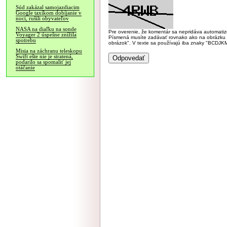
Súd zakázal samojazdiacim
Google taxíkom dobíjanie v
noci, rušili obyvateľov
NASA na diaľku na sonde
Pre overenie, že komentár sa nepridáva automatizov
Voyager 2 úspešne znížila
Písmená musíte zadávať rovnako ako na obrázku veľk
spotrebu
obrázok". V texte sa používajú iba znaky "BC
Misia na záchranu teleskopu
Swift ešte nie je stratená,
podarilo sa spomaliť jej
otáčanie