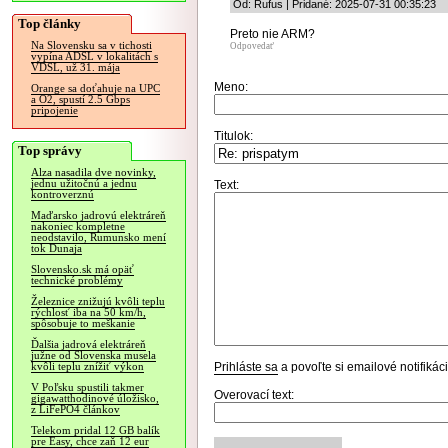
Od: Rufus | Pridané: 2025-07-31 00:35:23
Top články
Preto nie ARM?
Na Slovensku sa v tichosti
Odpovedať
vypína ADSL v lokalitách s
VDSL, už 31. mája
Meno:
Orange sa doťahuje na UPC
a O2, spustí 2.5 Gbps
pripojenie
Titulok:
Top správy
Alza nasadila dve novinky,
jednu užitočnú a jednu
Text:
kontroverznú
Maďarsko jadrovú elektráreň
nakoniec kompletne
neodstavilo, Rumunsko mení
tok Dunaja
Slovensko.sk má opäť
technické problémy
Železnice znižujú kvôli teplu
rýchlosť iba na 50 km/h,
spôsobuje to meškanie
Ďalšia jadrová elektráreň
južne od Slovenska musela
Prihláste sa
a povoľte si emailové notifiká
kvôli teplu znížiť výkon
V Poľsku spustili takmer
Overovací text:
gigawatthodinové úložisko,
z LiFePO4 článkov
Telekom pridal 12 GB balík
pre Easy, chce zaň 12 eur