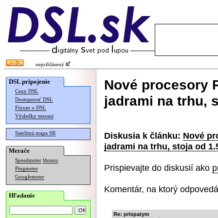
neprihlásený
Nové procesory R
DSL pripojenie
Ceny DSL
jadrami na trhu, s
Dostupnosť DSL
Fórum o DSL
Výsledky meraní
Satelitná mapa SR
Diskusia k článku:
Nové pr
jadrami na trhu, stoja od 1.
Merače
Speedmeter
Merania
Prispievajte do diskusií ako
p
Pingmeter
Googlemeter
Komentár, na ktorý odpovedá
Hľadanie
Re: prispatym