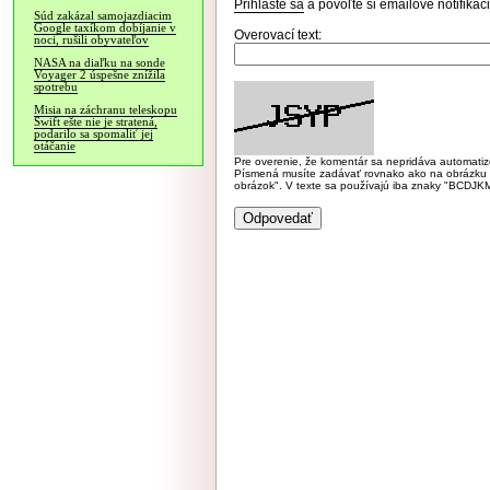
Prihláste sa
a povoľte si emailové notifiká
Súd zakázal samojazdiacim
Google taxíkom dobíjanie v
Overovací text:
noci, rušili obyvateľov
NASA na diaľku na sonde
Voyager 2 úspešne znížila
spotrebu
Misia na záchranu teleskopu
Swift ešte nie je stratená,
podarilo sa spomaliť jej
otáčanie
Pre overenie, že komentár sa nepridáva automatizov
Písmená musíte zadávať rovnako ako na obrázku veľk
obrázok". V texte sa používajú iba znaky "BC