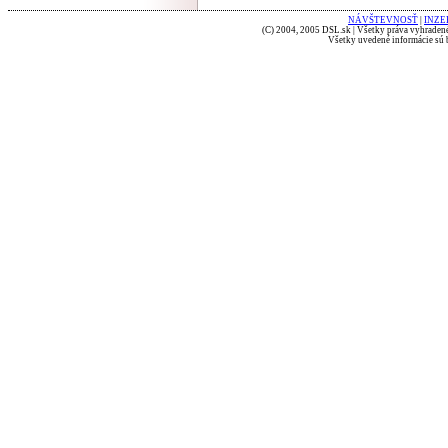
NÁVŠTEVNOSŤ
|
INZE
(C) 2004, 2005 DSL.sk | Všetky práva vyhradené
Všetky uvedené informácie sú b