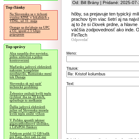
Od: Bill Brány | Pridané: 2025-07
Top články
hôby, sa prejavuje ten typický m
Na Slovensku sa v tichosti
vypína ADSL v lokalitách s
prachov tým viac šetrí aj na najv
VDSL, už 31. mája
aj to že si človek prdne, a hlav
Orange sa doťahuje na UPC
väčšia zodpovednosť ako inde. O
a O2, spustí 2.5 Gbps
FinTech
pripojenie
Odpovedať
Top správy
Meno:
Alza nasadila dve novinky,
jednu užitočnú a jednu
kontroverznú
Maďarsko jadrovú elektráreň
Titulok:
nakoniec kompletne
neodstavilo, Rumunsko mení
tok Dunaja
Text:
Slovensko.sk má opäť
technické problémy
Železnice znižujú kvôli teplu
rýchlosť iba na 50 km/h,
spôsobuje to meškanie
Ďalšia jadrová elektráreň
južne od Slovenska musela
kvôli teplu znížiť výkon
V Poľsku spustili takmer
gigawatthodinové úložisko,
z LiFePO4 článkov
Telekom pridal 12 GB balík
pre Easy, chce zaň 12 eur