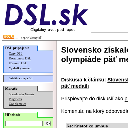
neprihlásený
Slovensko získal
DSL pripojenie
Ceny DSL
olympiáde päť me
Dostupnosť DSL
Fórum o DSL
Výsledky meraní
Satelitná mapa SR
Diskusia k článku:
Slovens
päť medailí
Merače
Speedmeter
Merania
Prispievajte do diskusií ako
p
Pingmeter
Googlemeter
Komentár, na ktorý odpovedá
Hľadanie
Re: Kristof kolumbus