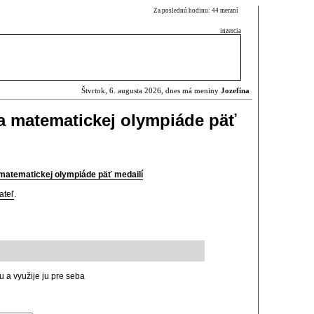
Za poslednú hodinu: 44 meraní
inzercia
Štvrtok, 6. augusta 2026, dnes má meniny
Jozefína
a matematickej olympiáde päť
matematickej olympiáde päť medailí
ateľ
.
u a využije ju pre seba