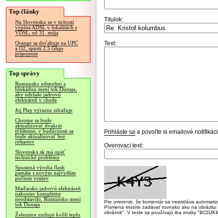
Top články
Titulok:
Na Slovensku sa v tichosti
vypína ADSL v lokalitách s
VDSL, už 31. mája
Text:
Orange sa doťahuje na UPC
a O2, spustí 2.5 Gbps
pripojenie
Top správy
Rumunsko odstrelmi a
blokádou mení tok Dunaja,
aby udržalo jadrovú
elektráreň v chode
Joj Play výrazne zdražuje
Chrome sa bude
aktualizovať dvakrát
týždenne, v budúcnosti sa
Prihláste sa
a povoľte si emailové notifiká
bude aktualizovať bez
reštartov
Overovací text:
Slovensko.sk má opäť
technické problémy
Spustená výroba flash
pamäte s novým najvyšším
počtom vrstiev
Maďarsko jadrovú elektráreň
nakoniec kompletne
neodstavilo, Rumunsko mení
Pre overenie, že komentár sa nepridáva automatizov
tok Dunaja
Písmená musíte zadávať rovnako ako na obrázku veľk
obrázok". V texte sa používajú iba znaky "BC
Železnice znižujú kvôli teplu