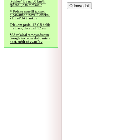
rýchlosť iba na 50 km/h,
spôsobuje to meškanie
V Poľsku spustili takmer
gigawatthodinové úložisko,
z LiFePO4 článkov
Telekom pridal 12 GB balík
pre Easy, chce zaň 12 eur
Súd zakázal samojazdiacim
Google taxíkom dobíjanie v
noci, rušili obyvateľov