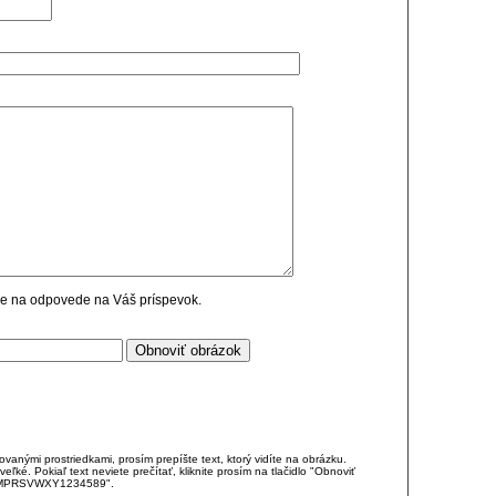
cie na odpovede na Váš príspevok.
anými prostriedkami, prosím prepíšte text, ktorý vidíte na obrázku.
é. Pokiaľ text neviete prečítať, kliknite prosím na tlačidlo "Obnoviť
DJKMPRSVWXY1234589".