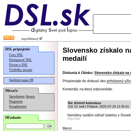
neprihlásený
Slovensko získalo n
DSL pripojenie
Ceny DSL
medailí
Dostupnosť DSL
Fórum o DSL
Výsledky meraní
Diskusia k článku:
Slovensko získalo na 
Satelitná mapa SR
Prispievajte do diskusií ako
prihlásený užív
Komentár, na ktorý odpovedáte:
Merače
Speedmeter
Merania
Pingmeter
Re: Kristof kolumbus
Googlemeter
Od: Or well | Pridané: 2025-07-29 12:35:41
Geniálny systém odhalí slabinu v človek
Hľadanie
Odpovedať
Meno: