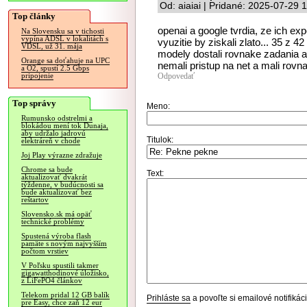
Od: aiaiai | Pridané: 2025-07-29 
Top články
openai a google tvrdia, ze ich 
Na Slovensku sa v tichosti
vypína ADSL v lokalitách s
vyuzitie by ziskali zlato... 35 z 4
VDSL, už 31. mája
modely dostali rovnake zadania ak
Orange sa doťahuje na UPC
nemali pristup na net a mali rovn
a O2, spustí 2.5 Gbps
Odpovedať
pripojenie
Top správy
Meno:
Rumunsko odstrelmi a
blokádou mení tok Dunaja,
aby udržalo jadrovú
Titulok:
elektráreň v chode
Joj Play výrazne zdražuje
Chrome sa bude
Text:
aktualizovať dvakrát
týždenne, v budúcnosti sa
bude aktualizovať bez
reštartov
Slovensko.sk má opäť
technické problémy
Spustená výroba flash
pamäte s novým najvyšším
počtom vrstiev
V Poľsku spustili takmer
gigawatthodinové úložisko,
z LiFePO4 článkov
Telekom pridal 12 GB balík
Prihláste sa
a povoľte si emailové notifiká
pre Easy, chce zaň 12 eur