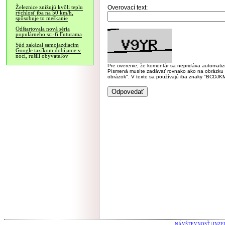
Overovací text:
Železnice znižujú kvôli teplu
rýchlosť iba na 50 km/h,
spôsobuje to meškanie
Odštartovala nová séria
populárneho sci-fi Futurama
Súd zakázal samojazdiacim
Google taxíkom dobíjanie v
noci, rušili obyvateľov
Pre overenie, že komentár sa nepridáva automatizov
Písmená musíte zadávať rovnako ako na obrázku veľk
obrázok". V texte sa používajú iba znaky "BC
NÁVŠTEVNOSŤ
|
INZE