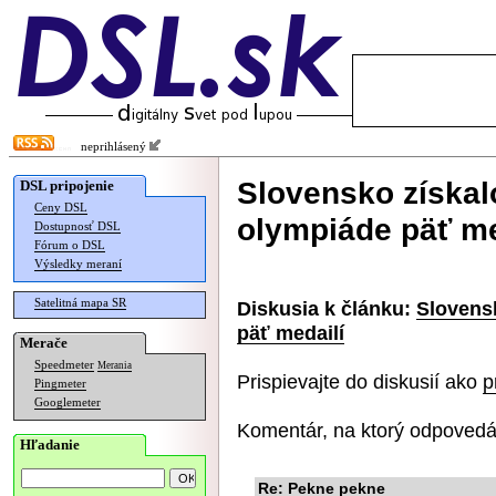
neprihlásený
Slovensko získal
DSL pripojenie
Ceny DSL
olympiáde päť me
Dostupnosť DSL
Fórum o DSL
Výsledky meraní
Satelitná mapa SR
Diskusia k článku:
Slovens
päť medailí
Merače
Speedmeter
Merania
Prispievajte do diskusií ako
p
Pingmeter
Googlemeter
Komentár, na ktorý odpovedá
Hľadanie
Re: Pekne pekne