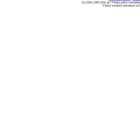
(C) 2004, 2005 DSL.sk | Všetky práva vyhradené
Všetky uvedené informácie sú b