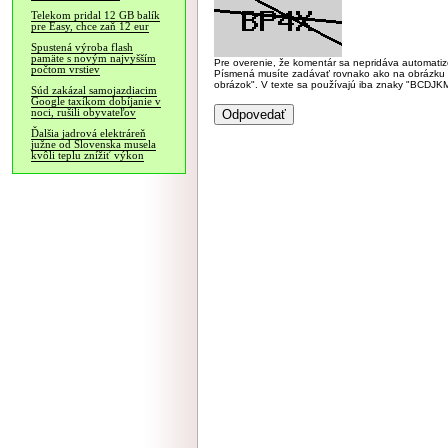
Telekom pridal 12 GB balík
pre Easy, chce zaň 12 eur
Spustená výroba flash
pamäte s novým najvyšším
Pre overenie, že komentár sa nepridáva automatizov
počtom vrstiev
Písmená musíte zadávať rovnako ako na obrázku veľk
obrázok". V texte sa používajú iba znaky "BC
Súd zakázal samojazdiacim
Google taxíkom dobíjanie v
noci, rušili obyvateľov
Ďalšia jadrová elektráreň
južne od Slovenska musela
kvôli teplu znížiť výkon