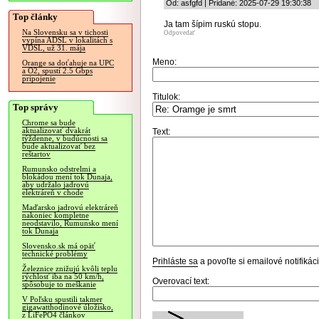
Od: asfgfd | Pridané: 2025-07-29 19:30:38
Top články
Ja tam šípim ruskú stopu.
Na Slovensku sa v tichosti
Odpovedať
vypína ADSL v lokalitách s
VDSL, už 31. mája
Meno:
Orange sa doťahuje na UPC
a O2, spustí 2.5 Gbps
pripojenie
Titulok:
Top správy
Chrome sa bude
aktualizovať dvakrát
Text:
týždenne, v budúcnosti sa
bude aktualizovať bez
reštartov
Rumunsko odstrelmi a
blokádou mení tok Dunaja,
aby udržalo jadrovú
elektráreň v chode
Maďarsko jadrovú elektráreň
nakoniec kompletne
neodstavilo, Rumunsko mení
tok Dunaja
Slovensko.sk má opäť
technické problémy
Prihláste sa
a povoľte si emailové notifiká
Železnice znižujú kvôli teplu
rýchlosť iba na 50 km/h,
Overovací text:
spôsobuje to meškanie
V Poľsku spustili takmer
gigawatthodinové úložisko,
z LiFePO4 článkov