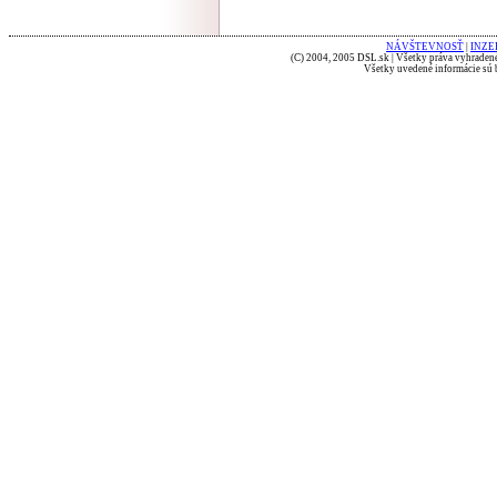
NÁVŠTEVNOSŤ
|
INZE
(C) 2004, 2005 DSL.sk | Všetky práva vyhradené
Všetky uvedené informácie sú b