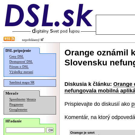
neprihlásený
Orange oznámil k
DSL pripojenie
Ceny DSL
Slovensku nefung
Dostupnosť DSL
Fórum o DSL
Výsledky meraní
Satelitná mapa SR
Diskusia k článku:
Orange 
nefungovala mobilná apliká
Merače
Speedmeter
Merania
Prispievajte do diskusií ako
p
Pingmeter
Googlemeter
Komentár, na ktorý odpovedá
Hľadanie
Oramge je smrt