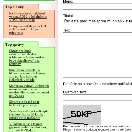
Meno:
Top články
Na Slovensku sa v tichosti
Titulok:
vypína ADSL v lokalitách s
VDSL, už 31. mája
Orange sa doťahuje na UPC
a O2, spustí 2.5 Gbps
Text:
pripojenie
Top správy
Chrome sa bude
aktualizovať dvakrát
týždenne, v budúcnosti sa
bude aktualizovať bez
reštartov
Rumunsko odstrelmi a
blokádou mení tok Dunaja,
aby udržalo jadrovú
elektráreň v chode
Prihláste sa
a povoľte si emailové notifiká
Maďarsko jadrovú elektráreň
nakoniec kompletne
Overovací text:
neodstavilo, Rumunsko mení
tok Dunaja
Slovensko.sk má opäť
technické problémy
Železnice znižujú kvôli teplu
rýchlosť iba na 50 km/h,
spôsobuje to meškanie
V Poľsku spustili takmer
Pre overenie, že komentár sa nepridáva automatizov
gigawatthodinové úložisko,
Písmená musíte zadávať rovnako ako na obrázku veľk
z LiFePO4 článkov