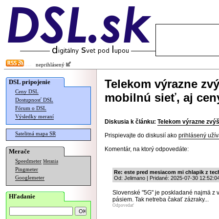
neprihlásený
Telekom výrazne zvý
DSL pripojenie
Ceny DSL
mobilnú sieť, aj cen
Dostupnosť DSL
Fórum o DSL
Výsledky meraní
Diskusia k článku:
Telekom výrazne zvýši
Satelitná mapa SR
Prispievajte do diskusií ako
prihlásený užív
Komentár, na ktorý odpovedáte:
Merače
Speedmeter
Merania
Pingmeter
Re: este pred mesiacom mi chlapik z te
Googlemeter
Od: Jelimano | Pridané: 2025-07-30 12:52:0
Slovenské "5G" je poskladané najmä z v
Hľadanie
pásiem. Tak netreba čakať zázraky...
Odpovedať