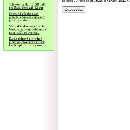
obrázok". V texte sa používajú iba znaky "BC
Telekom pridal 12 GB balík
pre Easy, chce zaň 12 eur
Spustená výroba flash
pamäte s novým najvyšším
počtom vrstiev
Súd zakázal samojazdiacim
Google taxíkom dobíjanie v
noci, rušili obyvateľov
Ďalšia jadrová elektráreň
južne od Slovenska musela
kvôli teplu znížiť výkon