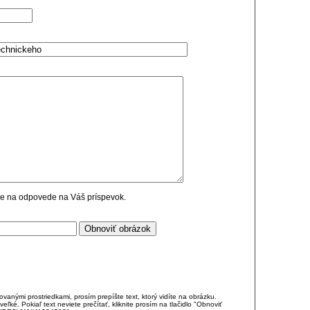
cie na odpovede na Váš príspevok.
anými prostriedkami, prosím prepíšte text, ktorý vidíte na obrázku.
é. Pokiaľ text neviete prečítať, kliknite prosím na tlačidlo "Obnoviť