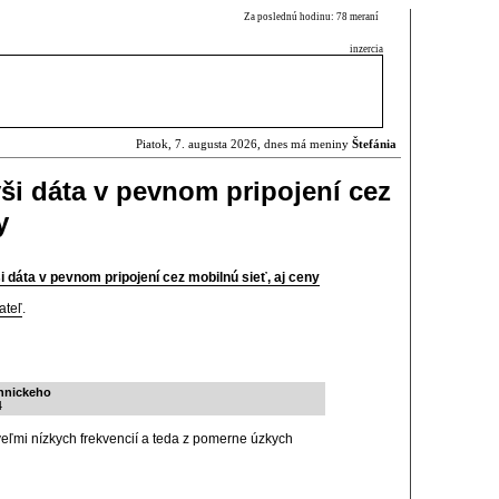
Za poslednú hodinu: 78 meraní
inzercia
Piatok, 7. augusta 2026, dnes má meniny
Štefánia
ši dáta v pevnom pripojení cez
y
 dáta v pevnom pripojení cez mobilnú sieť, aj ceny
ateľ
.
chnickeho
4
eľmi nízkych frekvencií a teda z pomerne úzkych