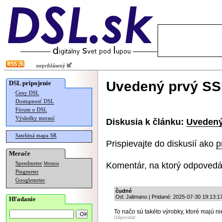
neprihlásený
Uvedený prvý SSD
DSL pripojenie
Ceny DSL
Dostupnosť DSL
Fórum o DSL
Výsledky meraní
Diskusia k článku:
Uvedený
Satelitná mapa SR
Prispievajte do diskusií ako
p
Merače
Komentár, na ktorý odpovedá
Speedmeter
Merania
Pingmeter
Googlemeter
čudné
Od: Jalimano | Pridané: 2025-07-30 19:13:1
Hľadanie
To načo sú takéto výrobky, ktoré majú n
Odpovedať