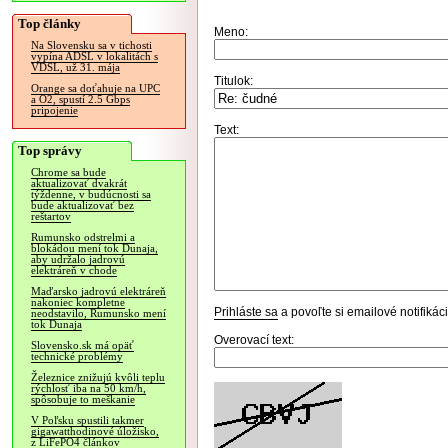
Top články
Meno:
Na Slovensku sa v tichosti
vypína ADSL v lokalitách s
VDSL, už 31. mája
Titulok:
Orange sa doťahuje na UPC
a O2, spustí 2.5 Gbps
pripojenie
Text:
Top správy
Chrome sa bude
aktualizovať dvakrát
týždenne, v budúcnosti sa
bude aktualizovať bez
reštartov
Rumunsko odstrelmi a
blokádou mení tok Dunaja,
aby udržalo jadrovú
elektráreň v chode
Maďarsko jadrovú elektráreň
nakoniec kompletne
Prihláste sa
a povoľte si emailové notifiká
neodstavilo, Rumunsko mení
tok Dunaja
Overovací text:
Slovensko.sk má opäť
technické problémy
Železnice znižujú kvôli teplu
rýchlosť iba na 50 km/h,
spôsobuje to meškanie
V Poľsku spustili takmer
gigawatthodinové úložisko,
z LiFePO4 článkov