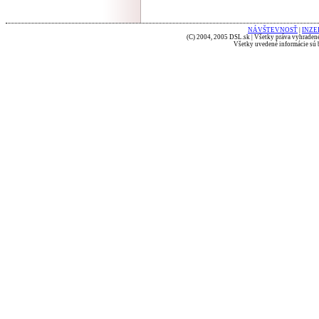
NÁVŠTEVNOSŤ
|
INZE
(C) 2004, 2005 DSL.sk | Všetky práva vyhradené
Všetky uvedené informácie sú b