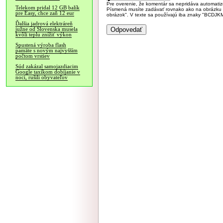
Pre overenie, že komentár sa nepridáva automatizov
Telekom pridal 12 GB balík
Písmená musíte zadávať rovnako ako na obrázku veľk
pre Easy, chce zaň 12 eur
obrázok". V texte sa používajú iba znaky "BC
Ďalšia jadrová elektráreň
južne od Slovenska musela
kvôli teplu znížiť výkon
Spustená výroba flash
pamäte s novým najvyšším
počtom vrstiev
Súd zakázal samojazdiacim
Google taxíkom dobíjanie v
noci, rušili obyvateľov