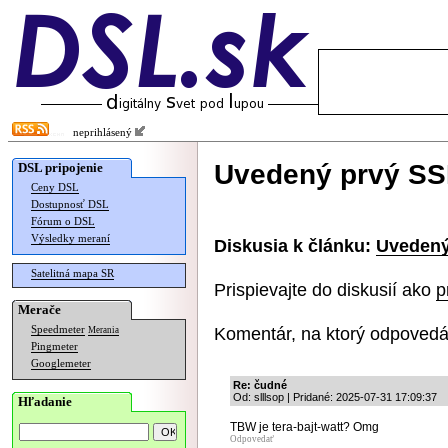
neprihlásený
Uvedený prvý SSD
DSL pripojenie
Ceny DSL
Dostupnosť DSL
Fórum o DSL
Výsledky meraní
Diskusia k článku:
Uvedený
Satelitná mapa SR
Prispievajte do diskusií ako
p
Merače
Komentár, na ktorý odpovedá
Speedmeter
Merania
Pingmeter
Googlemeter
Re: čudné
Od: slllsop | Pridané: 2025-07-31 17:09:37
Hľadanie
TBW je tera-bajt-watt? Omg
Odpovedať