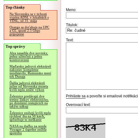
Top články
Meno:
Na Slovensku sa v tichosti
vypína ADSL v lokalitách s
VDSL, už 31. mája
Titulok:
Orange sa doťahuje na UPC
a O2, spustí 2.5 Gbps
pripojenie
Text:
Top správy
Alza nasadila dve novinky,
jednu užitočnú a jednu
kontroverznú
Maďarsko jadrovú elektráreň
nakoniec kompletne
neodstavilo, Rumunsko mení
tok Dunaja
Ďalšia jadrová elektráreň
južne od Slovenska musela
kvôli teplu znížiť výkon
Prihláste sa
a povoľte si emailové notifiká
Železnice predávajú dve
tretiny lístkov elektronicky,
po donútení cestujúcich na
Overovací text:
takýto nákup
Železnice znižujú kvôli teplu
rýchlosť iba na 50 km/h,
spôsobuje to meškanie
NASA na diaľku na sonde
Voyager 2 úspešne znížila
spotrebu