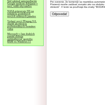
Súd zakázal samojazdiacim
Pre overenie, že komentár sa nepridáva automatizov
Google taxíkom dobíjanie v
Písmená musíte zadávať rovnako ako na obrázku veľk
noci, rušili obyvateľov
obrázok". V texte sa používajú iba znaky "BC
NASA pripravuje ISS na
inštaláciu posledných
nových solárnych panelov
Vydaný nový FFmpeg 9.0,
zlepšil akceleráciu
profesionálnych formátov
videa
Microsoft v čase drahých
pamätí sľubuje
optimalizovať spotrebu
RAM vo Windows 11