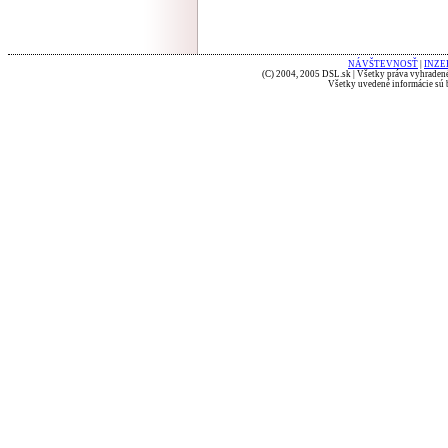
NÁVŠTEVNOSŤ
|
INZE
(C) 2004, 2005 DSL.sk | Všetky práva vyhradené
Všetky uvedené informácie sú b