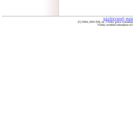
NÁVŠTEVNOSŤ
|
INZE
(C) 2004, 2005 DSL.sk | Všetky práva vyhradené
Všetky uvedené informácie sú b