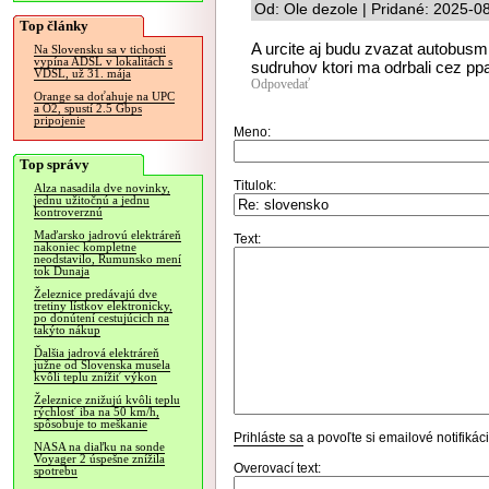
Od: Ole dezole | Pridané: 2025-0
Top články
A urcite aj budu zvazat autobusm
Na Slovensku sa v tichosti
vypína ADSL v lokalitách s
sudruhov ktori ma odrbali cez pp
VDSL, už 31. mája
Odpovedať
Orange sa doťahuje na UPC
a O2, spustí 2.5 Gbps
pripojenie
Meno:
Top správy
Titulok:
Alza nasadila dve novinky,
jednu užitočnú a jednu
kontroverznú
Maďarsko jadrovú elektráreň
Text:
nakoniec kompletne
neodstavilo, Rumunsko mení
tok Dunaja
Železnice predávajú dve
tretiny lístkov elektronicky,
po donútení cestujúcich na
takýto nákup
Ďalšia jadrová elektráreň
južne od Slovenska musela
kvôli teplu znížiť výkon
Železnice znižujú kvôli teplu
rýchlosť iba na 50 km/h,
spôsobuje to meškanie
Prihláste sa
a povoľte si emailové notifiká
NASA na diaľku na sonde
Voyager 2 úspešne znížila
Overovací text:
spotrebu