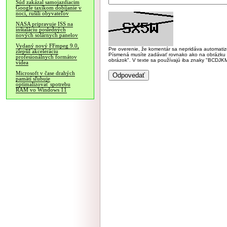
Súd zakázal samojazdiacim
Google taxíkom dobíjanie v
noci, rušili obyvateľov
NASA pripravuje ISS na
inštaláciu posledných
nových solárnych panelov
Vydaný nový FFmpeg 9.0,
Pre overenie, že komentár sa nepridáva automatizov
zlepšil akceleráciu
Písmená musíte zadávať rovnako ako na obrázku veľk
profesionálnych formátov
obrázok". V texte sa používajú iba znaky "BC
videa
Microsoft v čase drahých
pamätí sľubuje
optimalizovať spotrebu
RAM vo Windows 11