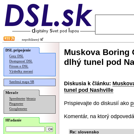
neprihlásený
Muskova Boring 
DSL pripojenie
Ceny DSL
dlhý tunel pod Na
Dostupnosť DSL
Fórum o DSL
Výsledky meraní
Satelitná mapa SR
Diskusia k článku:
Muskova
tunel pod Nashville
Merače
Speedmeter
Merania
Prispievajte do diskusií ako
p
Pingmeter
Googlemeter
Komentár, na ktorý odpovedá
Hľadanie
Re: slovensko