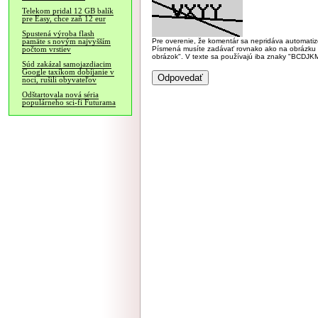
Telekom pridal 12 GB balík
pre Easy, chce zaň 12 eur
Spustená výroba flash
Pre overenie, že komentár sa nepridáva automatizov
pamäte s novým najvyšším
Písmená musíte zadávať rovnako ako na obrázku veľk
počtom vrstiev
obrázok". V texte sa používajú iba znaky "BC
Súd zakázal samojazdiacim
Google taxíkom dobíjanie v
noci, rušili obyvateľov
Odštartovala nová séria
populárneho sci-fi Futurama