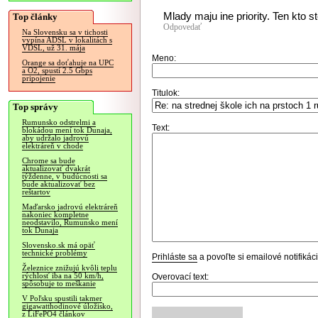
Mlady maju ine priority. Ten kto 
Top články
Odpovedať
Na Slovensku sa v tichosti
vypína ADSL v lokalitách s
VDSL, už 31. mája
Meno:
Orange sa doťahuje na UPC
a O2, spustí 2.5 Gbps
pripojenie
Titulok:
Top správy
Rumunsko odstrelmi a
Text:
blokádou mení tok Dunaja,
aby udržalo jadrovú
elektráreň v chode
Chrome sa bude
aktualizovať dvakrát
týždenne, v budúcnosti sa
bude aktualizovať bez
reštartov
Maďarsko jadrovú elektráreň
nakoniec kompletne
neodstavilo, Rumunsko mení
tok Dunaja
Slovensko.sk má opäť
technické problémy
Prihláste sa
a povoľte si emailové notifiká
Železnice znižujú kvôli teplu
rýchlosť iba na 50 km/h,
Overovací text:
spôsobuje to meškanie
V Poľsku spustili takmer
gigawatthodinové úložisko,
z LiFePO4 článkov