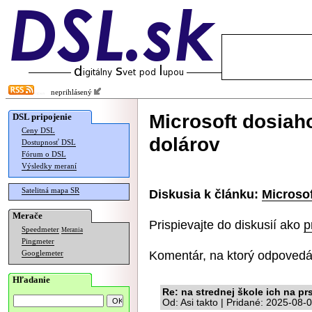
neprihlásený
Microsoft dosiaho
DSL pripojenie
Ceny DSL
dolárov
Dostupnosť DSL
Fórum o DSL
Výsledky meraní
Satelitná mapa SR
Diskusia k článku:
Microsof
Merače
Prispievajte do diskusií ako
p
Speedmeter
Merania
Pingmeter
Komentár, na ktorý odpovedá
Googlemeter
Hľadanie
Re: na strednej škole ich na pr
Od: Asi takto | Pridané: 2025-08-