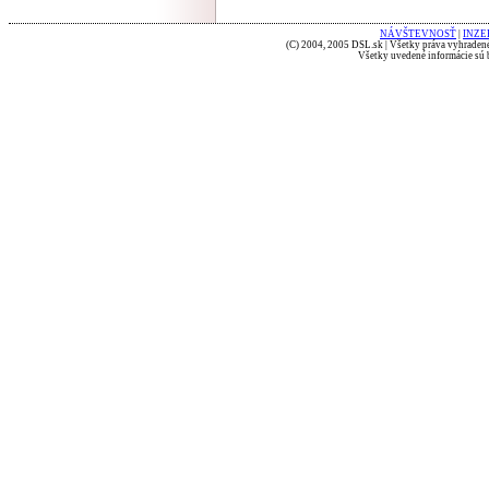
NÁVŠTEVNOSŤ
|
INZE
(C) 2004, 2005 DSL.sk | Všetky práva vyhradené
Všetky uvedené informácie sú b